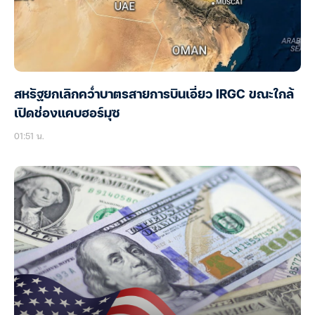
สหรัฐยกเลิกคว่ำบาตรสายการบินเอี่ยว IRGC ขณะใกล้
เปิดช่องแคบฮอร์มุซ
01:51 น.