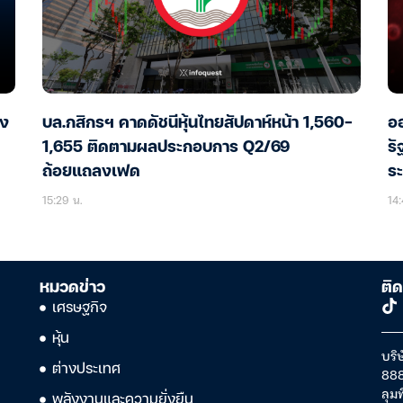
อง
บล.กสิกรฯ คาดดัชนีหุ้นไทยสัปดาห์หน้า 1,560-
ออ
1,655 ติดตามผลประกอบการ Q2/69
รั
ถ้อยแถลงเฟด
ร
15:29 น.
14:
หมวดข่าว
ติด
เศรษฐกิจ
หุ้น
บริษ
ต่างประเทศ
888
ลุม
พลังงานและความยั่งยืน