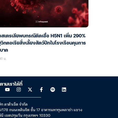
สเตรเลียพบกรณีติดเชื้อ H5N1 เพิ่ม 290%
ฐวิกตอเรียสั่งเลี้ยงสัตว์ปีกในโรงเรือนคุมการ
ะบาด
41 น.
ตามเราได้ที่
ัท ดาต้าเซ็ต จำกัด
/178 ถนนเพลินจิต ชั้น 17 อาคารมหาทุนพลาซ่า แขวง
พินี เขตปทุมวัน กรุงเทพฯ 10330