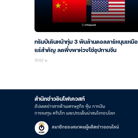
ทรัมป์เดินหน้าทุ่ม 3 พันล้านดอลลาร์หนุนเหมื
แร่สำคัญ ลดพึ่งพาห่วงโซ่อุปทานจีน
15:52 น.
สำนักข่าวอินโฟเควสท์
อัปเดตข่าวสารด้านเศรษฐกิจ หุ้น การเงิน
การลงทุน คริปโท และประเด็นน่าสนใจรอบโลก
สมาชิกของสมาคมผู้ผลิตข่าวออนไลน์