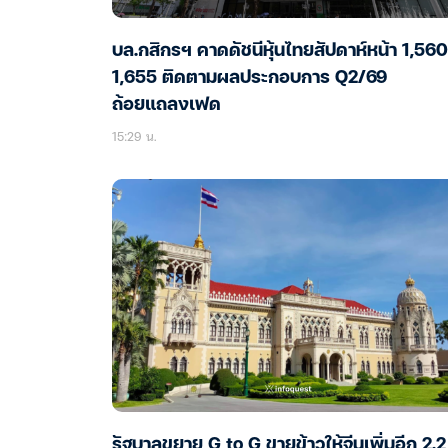
บล.กสิกรฯ คาดดัชนีหุ้นไทยสัปดาห์หน้า 1,56
1,655 ติดตามผลประกอบการ Q2/69
ถ้อยแถลงเฟด
15:29 น.
รัฐบาลขยาย G to G ขายข้าวให้จีนเพิ่มอีก 2.2