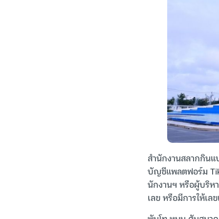
สำนักงานสลากกินแบ่
บัญชีแพลตฟอร์ม Tik
นักงานฯ หรือผู้บริ
เลข หรือมีการให้เล
พันโท หนุน ศันสนาค