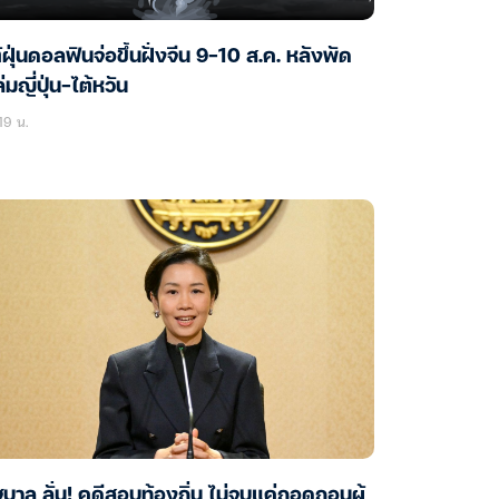
้ฝุ่นดอลฟินจ่อขึ้นฝั่งจีน 9-10 ส.ค. หลังพัด
่มญี่ปุ่น-ไต้หวัน
19 น.
ฐบาล ลั่น! คดีสอบท้องถิ่น ไม่จบแค่ถอดถอนผู้