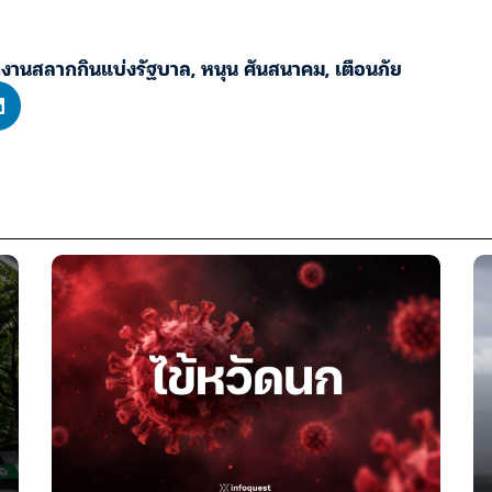
กงานสลากกินแบ่งรัฐบาล
,
หนุน ศันสนาคม
,
เตือนภัย