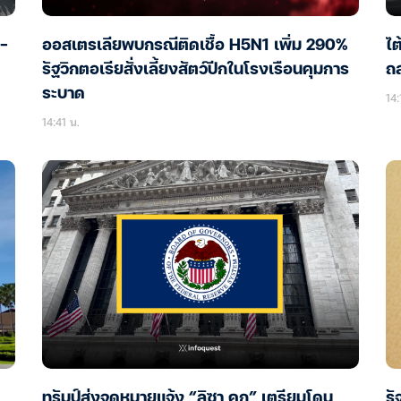
0-
ออสเตรเลียพบกรณีติดเชื้อ H5N1 เพิ่ม 290%
ไต
รัฐวิกตอเรียสั่งเลี้ยงสัตว์ปีกในโรงเรือนคุมการ
ถล
ระบาด
14:
14:41 น.
ทรัมป์ส่งจดหมายแจ้ง “ลิซา คุก” เตรียมโดน
รั