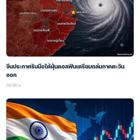
จีนประกาศรับมือไต้ฝุ่นดอลฟินเตรียมถล่มภาคตะวัน
ออก
00:39 น.