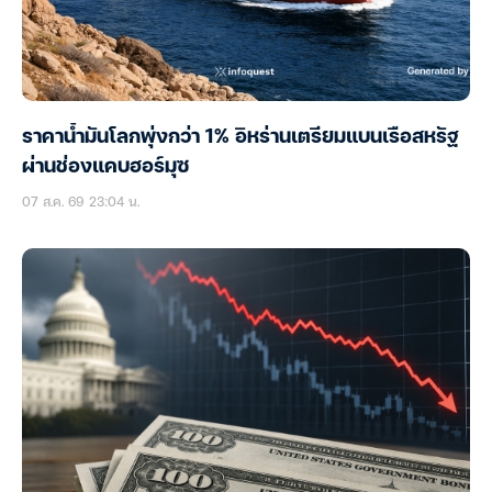
ราคาน้ำมันโลกพุ่งกว่า 1% อิหร่านเตรียมแบนเรือสหรัฐ
ผ่านช่องแคบฮอร์มุซ
07 ส.ค. 69 23:04 น.