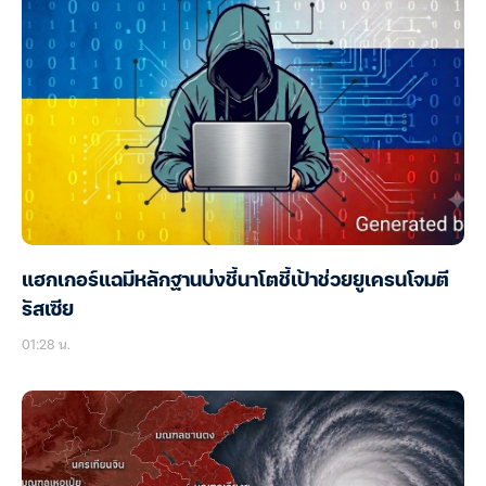
แฮกเกอร์แฉมีหลักฐานบ่งชี้นาโตชี้เป้าช่วยยูเครนโจมตี
รัสเซีย
01:28 น.