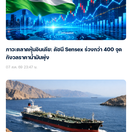
ภาวะตลาดหุ้นอินเดีย: ดัชนี Sensex ร่วงกว่า 400 จุด
กังวลราคาน้ำมันพุ่ง
07 ส.ค. 69 23:47 น.