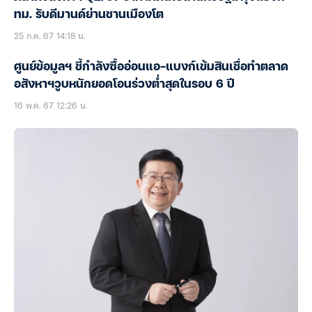
ทม. รับดีมานด์ย่านชานเมืองโต
25 ก.ค. 67 14:18 น.
ศูนย์ข้อมูลฯ ชี้กำลังซื้ออ่อนแอ-แบงก์เข้มสินเชื่อทำตลาด
อสังหาฯวูบหนักยอดโอนร่วงต่ำสุดในรอบ 6 ปี
16 พ.ค. 67 12:26 น.