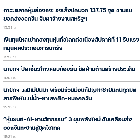
ภาวะตลาดหุ้นฮ่องกง: ฮั่งเส็งปิดบวก 137.75 จุด ขานรับ
ยอดส่งออกจีน จับตาจ้างงานสหรัฐฯ
15:59 น.
เงินทุนไหลเข้ากองทุนหุ้นทั่วโลกต่อเนื่องสัปดาห์ที่ 11 รับแรง
หนุนผลประกอบการแกร่ง
15:53 น.
นายกฯ ปัดเอี่ยวโกงสอบท้องถิ่น ซัดฝ่ายค้านสร้างประเด็น
15:51 น.
นายกฯ เผยเมียนมา พร้อมร่วมมือแก้ปัญหาชายแดนทุกมิติ
สารพิษในแม่น้ำ-ยาเสพติด-หมอกควัน
15:33 น.
“หุ่นยนต์-AI-ยานวัตกรรม” 3 ขุมพลังใหม่ ขับเคลื่อนส่ง
ออกจีนทะยานสู่ยุคไฮเทค
15:31 น.