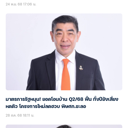
24 พ.ย. 68 17:06 น.
มาตรการรัฐหนุน! ยอดโอนบ้าน Q2/68 ฟื้น ทั้งปียังเสี่ยง
หดตัว โครงการใหม่ลดฮวบ พิษศก.ชะลอ
28 ส.ค. 68 18:11 น.