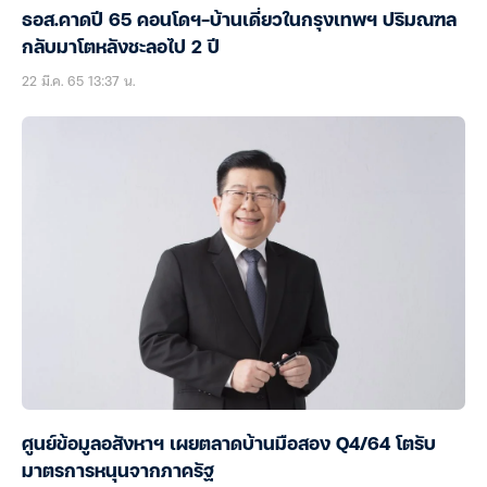
ธอส.คาดปี 65 คอนโดฯ-บ้านเดี่ยวในกรุงเทพฯ ปริมณฑล
กลับมาโตหลังชะลอไป 2 ปี
22 มี.ค. 65 13:37 น.
ศูนย์ข้อมูลอสังหาฯ เผยตลาดบ้านมือสอง Q4/64 โตรับ
มาตรการหนุนจากภาครัฐ