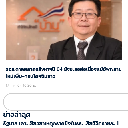
ธอส.คาดตลาดอสังหาฯปี 64 ยังชะลอต่อเนื่องแม้ซัพพลาย
ใหม่เพิ่ม-คอนโดฯซึมยาว
17 ก.พ. 64 16:20 น.
ข่าวล่าสุด
รัฐบาล เคาะเยียวยาเหตุกราดยิงในรร. เสียชีวิตรายละ 1