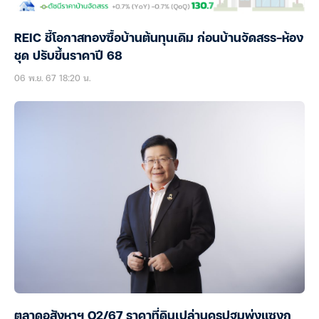
REIC ชี้โอกาสทองซื้อบ้านต้นทุนเดิม ก่อนบ้านจัดสรร-ห้อง
ชุด ปรับขึ้นราคาปี 68
06 พ.ย. 67 18:20 น.
ตลาดอสังหาฯ Q2/67 ราคาที่ดินเปล่านครปฐมพุ่งแซงก