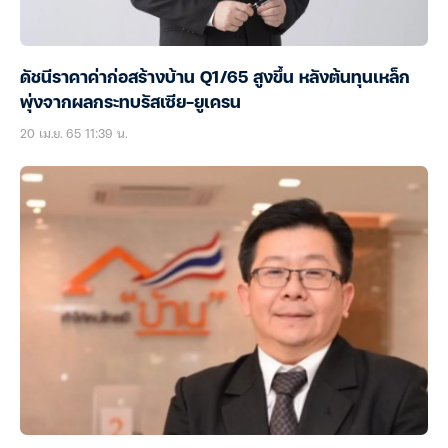
ดัชนีราคาค่าก่อสร้างบ้าน Q1/65 สูงขึ้น หลังต้นทุนเหล็ก
พุ่งจากผลกระทบรัสเซีย-ยูเครน
20 เม.ย. 65 11:39 น.