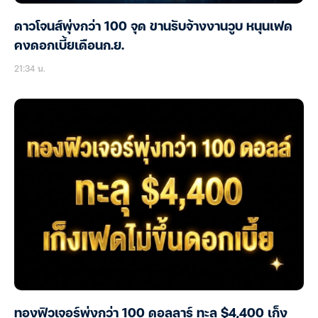
ดาวโจนส์พุ่งกว่า 100 จุด ขานรับจ้างงานวูบ หนุนเฟด
คงดอกเบี้ยเดือนก.ย.
21:34 น.
ทองฟิวเจอร์พุ่งกว่า 100 ดอลลาร์ ทะลุ $4,400 เก็ง