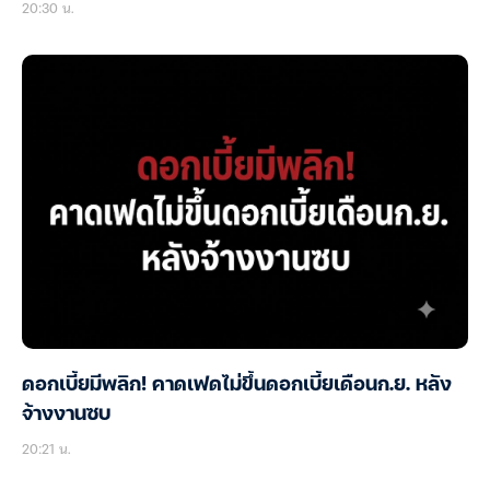
20:30 น.
ดอกเบี้ยมีพลิก! คาดเฟดไม่ขึ้นดอกเบี้ยเดือนก.ย. หลัง
จ้างงานซบ
20:21 น.