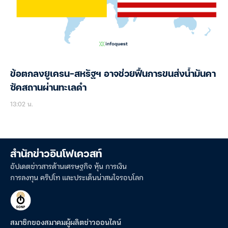
ข้อตกลงยูเครน-สหรัฐฯ อาจช่วยฟื้นการขนส่งน้ำมันคา
ซัคสถานผ่านทะเลดำ
13:02 น.
สำนักข่าวอินโฟเควสท์
อัปเดตข่าวสารด้านเศรษฐกิจ หุ้น การเงิน
การลงทุน คริปโท และประเด็นน่าสนใจรอบโลก
สมาชิกของสมาคมผู้ผลิตข่าวออนไลน์