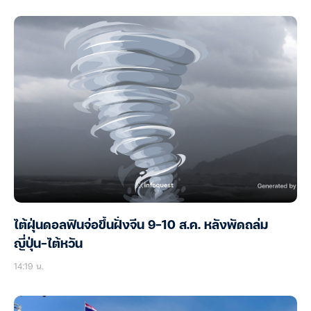
ไต้ฝุ่นดอลฟินจ่อขึ้นฝั่งจีน 9-10 ส.ค. หลังพัดถล่ม
ญี่ปุ่น-ไต้หวัน
14:19 น.