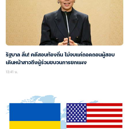
รัฐบาล ลั่น! คดีสอบท้องถิ่น ไม่จบแค่ถอดถอนผู้สอบ
เดินหน้าสาวถึงผู้ร่วมขบวนการยกแผง
13:41 น.