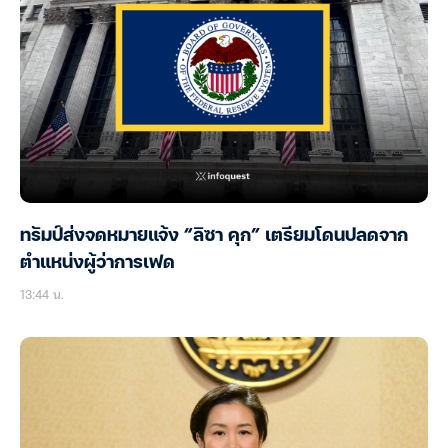
ทรัมป์ส่งจดหมายแจ้ง “ลิซา คุก” เตรียมโดนปลดจาก
ตำแหน่งผู้ว่าการเฟด
13:44 น.