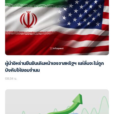
ผู้นำอิหร่านยืนยันเดินหน้าเจรจาสหรัฐฯ แต่ลั่นจะไม่ถูก
บังคับให้ยอมจำนน
08:34 น.