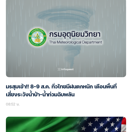
มรสุมเข้า!! 8-9 ส.ค. ทั่วไทยมีฝนตกหนัก เตือนพื้นที่
เสี่ยงระวังน้ำป่า-น้ำท่วมฉับพลัน
08:52 น.