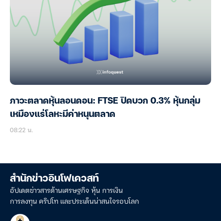
ภาวะตลาดหุ้นลอนดอน: FTSE ปิดบวก 0.3% หุ้นกลุ่ม
เหมืองแร่โลหะมีค่าหนุนตลาด
08:22 น.
สำนักข่าวอินโฟเควสท์
อัปเดตข่าวสารด้านเศรษฐกิจ หุ้น การเงิน
การลงทุน คริปโท และประเด็นน่าสนใจรอบโลก