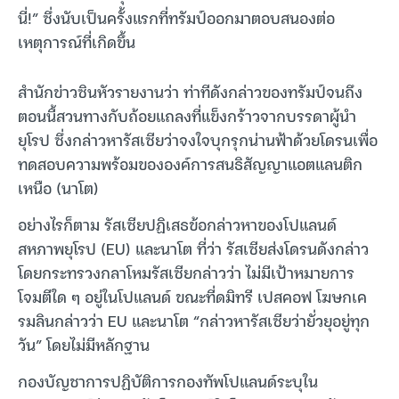
นี่!” ซึ่งนับเป็นครั้งแรกที่ทรัมป์ออกมาตอบสนองต่อ
เหตุการณ์ที่เกิดขึ้น
สำนักข่าวซินหัวรายงานว่า ท่าทีดังกล่าวของทรัมป์จนถึง
ตอนนี้สวนทางกับถ้อยแถลงที่แข็งกร้าวจากบรรดาผู้นำ
ยุโรป ซึ่งกล่าวหารัสเซียว่าจงใจบุกรุกน่านฟ้าด้วยโดรนเพื่อ
ทดสอบความพร้อมขององค์การสนธิสัญญาแอตแลนติก
เหนือ (นาโต)
อย่างไรก็ตาม รัสเซียปฏิเสธข้อกล่าวหาของโปแลนด์
สหภาพยุโรป (EU) และนาโต ที่ว่า รัสเซียส่งโดรนดังกล่าว
โดยกระทรวงกลาโหมรัสเซียกล่าวว่า ไม่มีเป้าหมายการ
โจมตีใด ๆ อยู่ในโปแลนด์ ขณะที่ดมิทรี เปสคอฟ โฆษกเค
รมลินกล่าวว่า EU และนาโต “กล่าวหารัสเซียว่ายั่วยุอยู่ทุก
วัน” โดยไม่มีหลักฐาน
กองบัญชาการปฏิบัติการกองทัพโปแลนด์ระบุใน