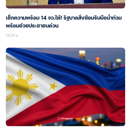
เช็กความพร้อม 14 จว.ใต้! รัฐบาลสั่งซ้อมรับมือน้ำท่วม
พร้อมช่วยประชาชนด่วน
14:23 น.