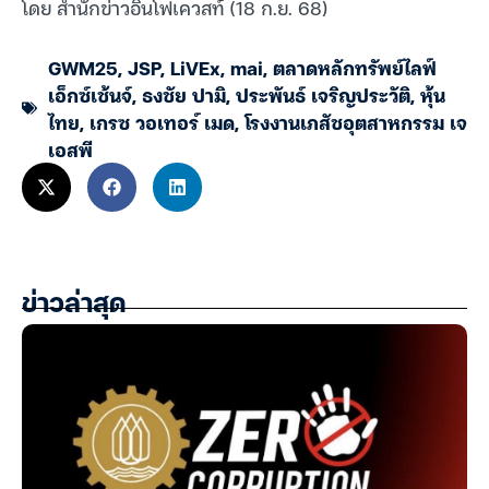
โดย สำนักข่าวอินโฟเควสท์ (18 ก.ย. 68)
GWM25
,
JSP
,
LiVEx
,
mai
,
ตลาดหลักทรัพย์ไลฟ์
เอ็กซ์เช้นจ์
,
ธงชัย ปามิ
,
ประพันธ์ เจริญประวัติ
,
หุ้น
ไทย
,
เกรซ วอเทอร์ เมด
,
โรงงานเภสัชอุตสาหกรรม เจ
เอสพี
ข่าวล่าสุด