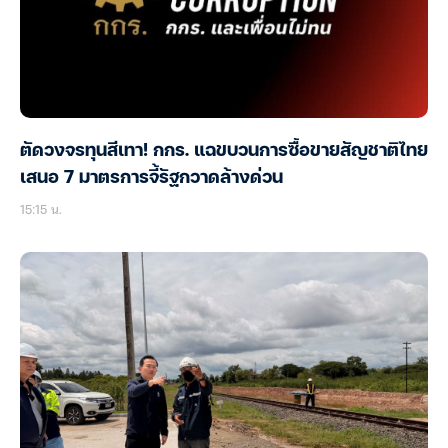
ตัดวงจรทุนสีเทา! กกร. แฉขบวนการซื้อขายสัญชาติไทย
เสนอ 7 มาตรการจี้รัฐกวาดล้างด่วน
15:15 น.