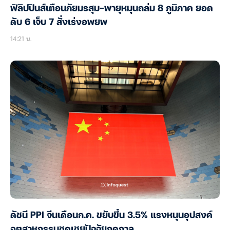
ฟิลิปปินส์เตือนภัยมรสุม-พายุหมุนถล่ม 8 ภูมิภาค ยอด
ดับ 6 เจ็บ 7 สั่งเร่งอพยพ
14:21 น.
ดัชนี PPI จีนเดือนก.ค. ขยับขึ้น 3.5% แรงหนุนอุปสงค์
อุตสาหกรรมชดเชยปัจจัยฤดูกาล