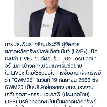
นายประพันธ์ เจริญประวัติ ผู้จัดการ
ตลาดหลักทรัพย์ไลฟ์เอ็กซ์เช้นจ์ (LiVEx) เปิด
เผยว่า LiVEx ยินดีต้อนรับ บมจ. เกรซ วอเท
อร์ เมด เข้าจดทะเบียนและเริ่มซื้อขาย
ใน LiVEx โดยใช้ชื่อย่อในการซื้อขายหลักทรัพย์
ว่า “GWM25” ในวันที่ 19 กันยายน 2568 ซึ่ง
GWM25 เป็นบริษัทย่อยของ บมจ. โรงงาน
เภสัชอุตสาหกรรม เจเอสพี (ประเทศไทย)
(JSP) บริษัทที่จดทะเบียนในตลาดหลักทรัพย์