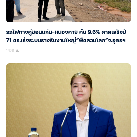
รถไฟทางคู่ขอนแก่น-หนองคาย คืบ 9.6% คาดเสร็จปี
71 ขร.เร่งระบบรางรับงานใหญ่”พืชสวนโลก”จ.อุดรฯ
14:41 น.