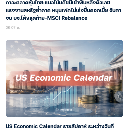
ภาวะตลาดหุ้นไทย:แนวโน้มดัชนีเช้าฟื้นหลังตัวเลข
แรงงานสหรัฐต่ำคาด หนุนเฟดไม่เร่งขึ้นดอกเบี้ย จับตา
งบ บจ.โค้งสุดท้าย-MSCI Rebalance
09:07 น.
US Economic Calendar รายสัปดาห์ ระหว่างวันที่