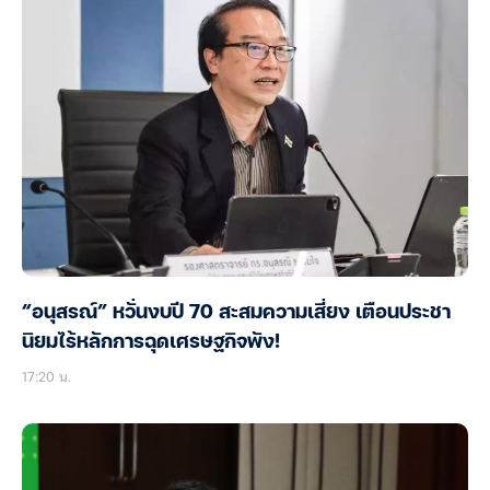
“อนุสรณ์” หวั่นงบปี 70 สะสมความเสี่ยง เตือนประชา
นิยมไร้หลักการฉุดเศรษฐกิจพัง!
17:20 น.