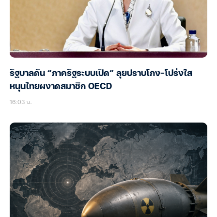
รัฐบาลดัน “ภาครัฐระบบเปิด” ลุยปราบโกง-โปร่งใส
หนุนไทยผงาดสมาชิก OECD
16:03 น.