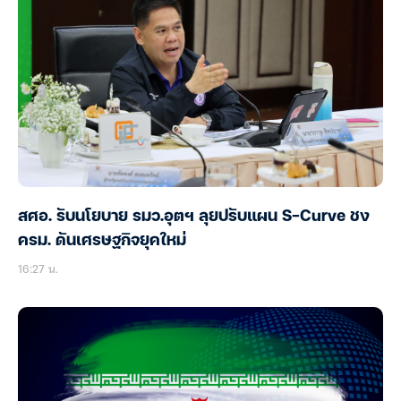
สศอ. รับนโยบาย รมว.อุตฯ ลุยปรับแผน S-Curve ชง
ครม. ดันเศรษฐกิจยุคใหม่
16:27 น.