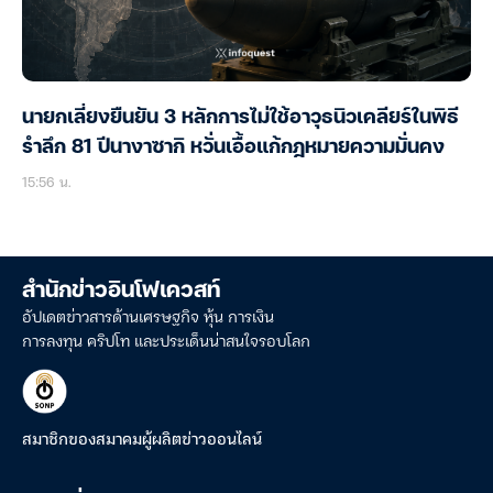
นายกเลี่ยงยืนยัน 3 หลักการไม่ใช้อาวุธนิวเคลียร์ในพิธี
รำลึก 81 ปีนางาซากิ หวั่นเอื้อแก้กฎหมายความมั่นคง
15:56 น.
สำนักข่าวอินโฟเควสท์
อัปเดตข่าวสารด้านเศรษฐกิจ หุ้น การเงิน
การลงทุน คริปโท และประเด็นน่าสนใจรอบโลก
สมาชิกของสมาคมผู้ผลิตข่าวออนไลน์