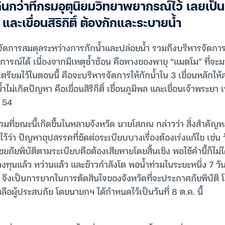
กว่าที่กรมอุตุนิยมวิทยาพยากรณ์ไว้ เลยเป็นเห
 และเขื่อนสิริกิติ์ ต้องกักและระบายน้ำ
หารจัดการสมดุลระหว่างการกักน้ำและปล่อยน้ำ รวมถึงบริหารจัดการ
ณ์ได้ เนื่องจากมีเหตุซ้ำซ้อน คือหางของพายุ “แมตโม” ที่จะมา
เตรียมไว้ในตอนนี้ คือจะบริหารจัดการให้กักน้ำใน 3 เขื่อนหลักให้ส
ม่เกิดปัญหา คือเขื่อนสิริกิติ์ เขื่อนภูมิพล และเขื่อนเจ้าพระยา เพ
 54
มที่ขณะนี้เกิดขึ้นในหลายจังหวัด นายโสภณ กล่าวว่า สิ่งสำคัญหล
ว้ว่า ปัญหาอุปสรรคที่ขัดต่อระเบียบบางเรื่องต้องเร่งแก้ไข เช่น 
ยภัยพิบัติตามระเบียบคือต้องเสียหายโดยสิ้นเชิง พอใช้คำนี้ก็ไม่ได้
ลงทุนแล้ว หว่านแล้ว และข้าวกำลังโต พอน้ำท่วมในระยะหนึ่ง 7 วัน 
ิง จึงเป็นการยากในการตัดสินใจของจังหวัดที่จะประกาศภัยพิบัติ
ผู้ประสบภัย โดยนายกฯ ได้กำหนดไว้เป็นวันที่ 8 ต.ค. นี้