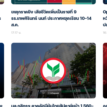
เหตุกราดยิง เสียชีวิตเพิ่มเป็นรายที่ 9
Op
ร
รร.เทพศิรินทร์ นนท์ ประกาศหยุดเรียน 10-14
หว
ส.ค.
ป
17:17 น.
16:
อง
บล.กสิกรฯ คาดดัชนีหุ้นไทยสัปดาห์หน้า 1,560-
ออ