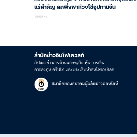
แร่สำคัญ ลดพึ่งพาห่วงโซ่อุปทานจีน
15:52 น.
สำนักข่าวอินโฟเควสท์
อัปเดตข่าวสารด้านเศรษฐกิจ หุ้น การเงิน
การลงทุน คริปโท และประเด็นน่าสนใจรอบโลก
สมาชิกของสมาคมผู้ผลิตข่าวออนไลน์