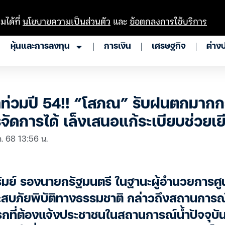
มได้ที่
นโยบายความเป็นส่วนตัว
และ
ข้อตกลงการใช้บริการ
หุ้นและการลงทุน
การเงิน
เศรษฐกิจ
ต่าง
้ำท่วมปี 54!! “โสภณ” รับฝนตกมากก
รจัดการได้ เล็งเสนอแก้ระเบียบช่วยเ
. 68 13:56 น.
ย์ รองนายกรัฐมนตรี ในฐานะผู้อำนวยการศูนย
ระสบภัยพิบัติทางธรรมชาติ กล่าวถึงสถานการณ
งแรกที่ต้องแจ้งประชาชนในสถานการณ์น้ำปัจจุบั