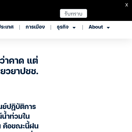
X
รับทราบ
ประเทศ
การเมือง
ธุรกิจ
About
ว่าคาด แต่
ยียวยาปชช.
์ปฏิบัติการ
์น้ำท่วมใน
น คือขณะนี้ฝน