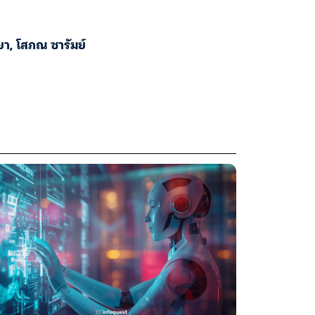
ยา
,
โสภณ ซารัมย์