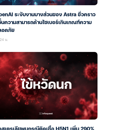
enAI ระงับงานบางส่วนของ Astra ชั่วคราว
ั่นความสามารถด้านไซเบอร์เกินเกณฑ์ความ
ลอดภัย
24 น.
สเตรเลียพบกรณีติดเชื้อ H5N1 เพิ่ม 290%