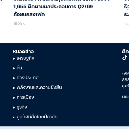
1,655 ติดตามผลประกอบการ Q2/69
รั
ถ้อยแถลงเฟด
ร
15:29 น.
14:
หมวดข่าว
ติด
เศรษฐกิจ
หุ้น
บริษ
ต่างประเทศ
888
ลุม
พลังงานและความยั่งยืน
เลข
การเมือง
ธุรกิจ
ภูมิทัศน์สื่อไทยปีล่าสุด