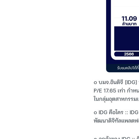
๐ บมจ.อินดิจี [IDG]
P/E 17.65 เท่า กำหน
ในกลุ่มอุตสาหกรรม
๐ IDG คือใคร :: IDG
พัฒนาดิจิทัลแพลตฟ
๐ ลูกค้าของ IDG ::