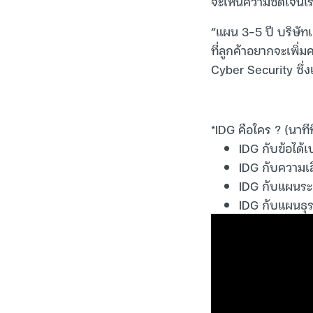
จะเห็นความชัดเจนเร็ว
“แผน 3-5 ปี บริษัทเ
ที่ลูกค้าอยากจะเพิ่
Cyber Security ซึ่ง
*IDG คือใคร ? (นาทีท
IDG กับข้อได้เ
IDG กับความเสี
IDG กับแผนระด
IDG กับแผนธุรก