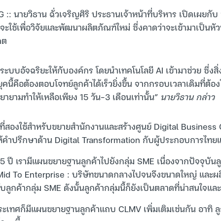
G :: นายวิธาน ฉั่วเจริญศิริ ประธานเจ้าหน้าที่บริหาร เปิดเผยกับ 
ะใช้เพื่อวิจัยและพัฒนาผลิตภัณฑ์ใหม่ ซึ่งคาดว่าจะเข้ามาเป็น
คต
ะบบอัจฉริยะให้กับองค์กร โดยนำเทคโนโลยี AI เข้ามาช่วย ซึ่งสิ่ง
คนี้คือต้องตอบโจทย์ลูกค้าได้เร็วยิ่งขึ้น จากกรอบเวลาเดิมที่ต้อ
ยายามทำให้เหลือเพียง 15 วัน-3 เดือนเท่านั้น”
นายวิธาน กล่าว
ี่สองใช้สำหรับขยายสำนักงานและสร้างศูนย์ Digital Business C
ห้คำปรึกษาด้าน Digital Transformation กับผู้ประกอบการไท
5 ปี เรามีแผนขยายฐานลูกค้าไปยังกลุ่ม SME เนื่องจากปัจจุบั
 Mid To Enterprise : บริษัทขนาดกลางไปจนจึงขนาดใหญ่ และผ
ลูกค้ากลุ่ม SME ดังนั้นลูกค้ากลุ่มนี้ก็ยังเป็นตลาดที่น่าสนใจแ
ระเทศก็มีแผนขยายฐานลูกค้าแถบ CLMV เพิ่มเติมเช่นกัน อาทิ ลู