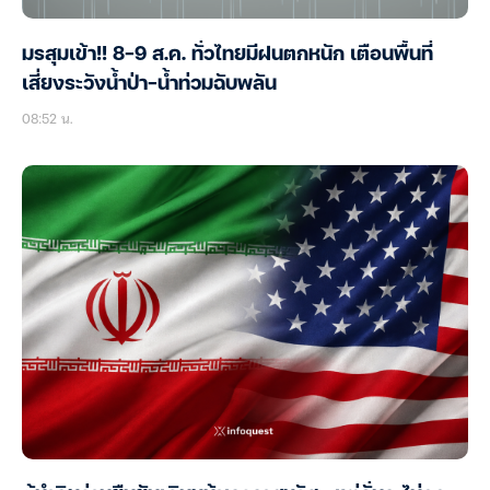
มรสุมเข้า!! 8-9 ส.ค. ทั่วไทยมีฝนตกหนัก เตือนพื้นที่
เสี่ยงระวังน้ำป่า-น้ำท่วมฉับพลัน
08:52 น.