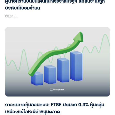
ผู้นำอิหร่านยืนยันเดินหน้าเจรจาสหรัฐฯ แต่ลั่นจะไม่ถูก
บังคับให้ยอมจำนน
08:34 น.
ภาวะตลาดหุ้นลอนดอน: FTSE ปิดบวก 0.3% หุ้นกลุ่ม
เหมืองแร่โลหะมีค่าหนุนตลาด