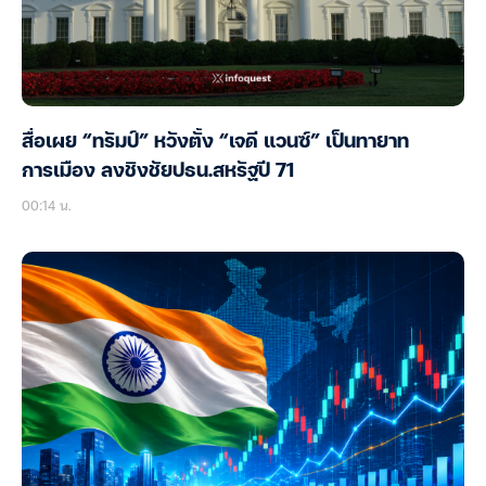
สื่อเผย “ทรัมป์” หวังตั้ง “เจดี แวนซ์” เป็นทายาท
การเมือง ลงชิงชัยปธน.สหรัฐปี 71
00:14 น.