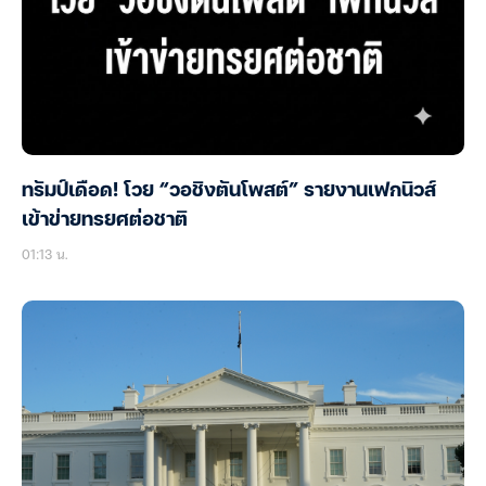
ทรัมป์เดือด! โวย “วอชิงตันโพสต์” รายงานเฟกนิวส์
เข้าข่ายทรยศต่อชาติ
01:13 น.