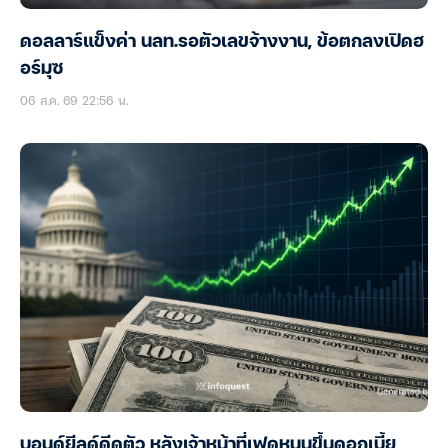
ดอลลาร์แข็งค่า นลท.รอตัวเลขจ้างงาน, ข้อตกลงเปิดฮ
อร์มุซ
06 ส.ค. 69 22:56 น.
บอนด์ยีลด์ดีดตัว หลังเจ้าหน้าที่เฟดหนุนขึ้นดอกเบี้ย