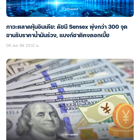
ภาวะตลาดหุ้นอินเดีย: ดัชนี Sensex พุ่งกว่า 300 จุด
ขานรับราคาน้ำมันร่วง, แบงก์ชาติคงดอกเบี้ย
06 ส.ค. 69 23:12 น.