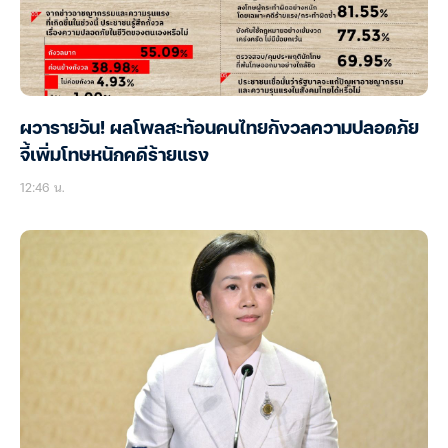
ผวารายวัน! ผลโพลสะท้อนคนไทยกังวลความปลอดภัย
จี้เพิ่มโทษหนักคดีร้ายแรง
12:46 น.