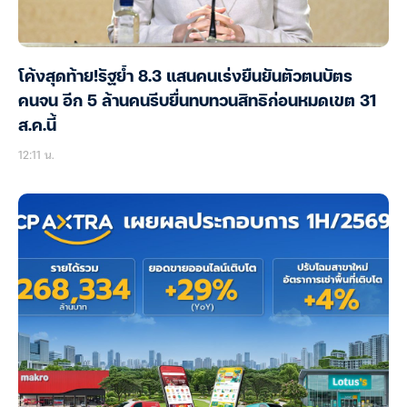
โค้งสุดท้าย!รัฐย้ำ 8.3 แสนคนเร่งยืนยันตัวตนบัตร
คนจน อีก 5 ล้านคนรีบยื่นทบทวนสิทธิก่อนหมดเขต 31
ส.ค.นี้
12:11 น.