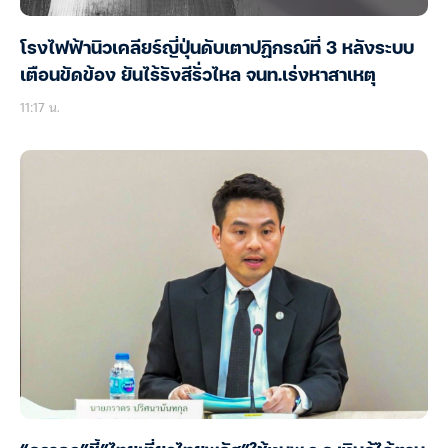
โรงไฟฟ้านิวเคลียร์ญี่ปุ่นดับเตาปฏิกรณ์ที่ 3 หลังระบบ
เตือนขัดข้อง ยันไร้รังสีรั่วไหล จนท.เร่งหาสาเหตุ
11:17 น.