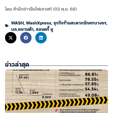
โดย สำนักข่าวอินโฟเควสท์ (03 พ.ย. 68)
WASH
,
WashXpress
,
ธุรกิจร้านสะดวกซักครบวงจร
,
บล.หยวนต้า
,
ลอนดรี้ ยู
ข่าวล่าสุด