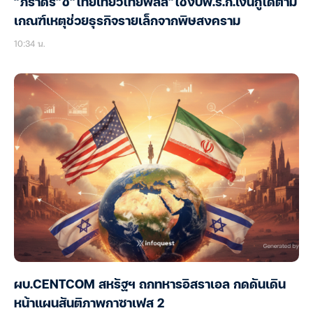
“ภราดร”ชี้”ไทยเที่ยวไทยพลัส”ใช้งบพ.ร.ก.เงินกู้ได้ตาม
เกณฑ์เหตุช่วยธุรกิจรายเล็กจากพิษสงคราม
10:34 น.
ผบ.CENTCOM สหรัฐฯ ถกทหารอิสราเอล กดดันเดิน
หน้าแผนสันติภาพกาซาเฟส 2