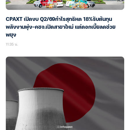
CPAXT เปิดงบ Q2/69กำไรสุทธิหด 18%รับต้นทุน
พลังงานพุ่ง-คชจ.เปิดสาขาใหม่ แต่ดอกเบี้ยลดช่วย
พยุง
11:35 น.