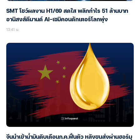
SMT โชว์ผลงาน H1/69 สดใส พลิกกำไร 51 ล้านบาท
อานิสงส์ดีมานด์ AI-เซมิคอนดักเตอร์โลกพุ่ง
13:41 น.
จีนนำเข้าน้ำมันดิบเดือนก.ค.ฟื้นตัว หลังขนส่งผ่านฮอร์มุ