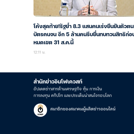
โค้งสุดท้าย!รัฐย้ำ 8.3 แสนคนเร่งยืนยันตัวตน
บัตรคนจน อีก 5 ล้านคนรีบยื่นทบทวนสิทธิก่อ
หมดเขต 31 ส.ค.นี้
12:11 น.
สำนักข่าวอินโฟเควสท์
อัปเดตข่าวสารด้านเศรษฐกิจ หุ้น การเงิน
การลงทุน คริปโท และประเด็นน่าสนใจรอบโลก
สมาชิกของสมาคมผู้ผลิตข่าวออนไลน์