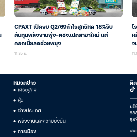
CPAXT เปิดงบ Q2/69กำไรสุทธิหด 18%รับ
โร
น
ต้นทุนพลังงานพุ่ง-คชจ.เปิดสาขาใหม่ แต่
หล
ดอกเบี้ยลดช่วยพยุง
จน
11:35 น.
11:
หมวดข่าว
ติด
เศรษฐกิจ
หุ้น
บริษ
ต่างประเทศ
888
ลุม
พลังงานและความยั่งยืน
เลข
การเมือง