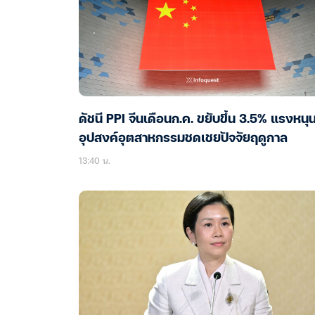
ดัชนี PPI จีนเดือนก.ค. ขยับขึ้น 3.5% แรงหนุ
อุปสงค์อุตสาหกรรมชดเชยปัจจัยฤดูกาล
13:40 น.