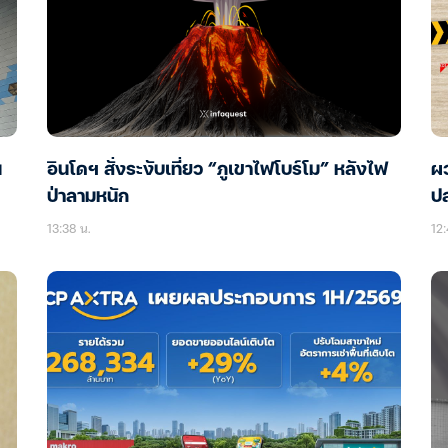
น
อินโดฯ สั่งระงับเที่ยว “ภูเขาไฟโบร์โม” หลังไฟ
ผ
ป่าลามหนัก
ปล
13:38 น.
12: