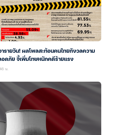
วารายวัน! ผลโพลสะท้อนคนไทยกังวลความ
อดภัย จี้เพิ่มโทษหนักคดีร้ายแรง
46 น.