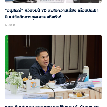
“อนุสรณ์” หวั่นงบปี 70 สะสมความเสี่ยง เตือนประชา
นิยมไร้หลักการฉุดเศรษฐกิจพัง!
17:20 น.