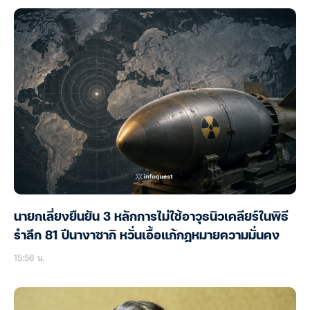
นายกเลี่ยงยืนยัน 3 หลักการไม่ใช้อาวุธนิวเคลียร์ในพิธี
รำลึก 81 ปีนางาซากิ หวั่นเอื้อแก้กฎหมายความมั่นคง
15:56 น.