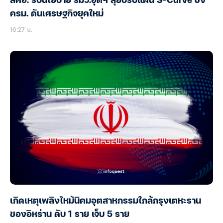
สศอ. รับนโยบาย รมว.อุตฯ ลุยปรับแผน S-Curve ชง
ครม. ดันเศรษฐกิจยุคใหม่
16:27 น.
เกิดเหตุเพลิงไหม้นิคมอุตสาหกรรมใกล้กรุงเตหะราน
ของอิหร่าน ดับ 1 ราย เจ็บ 5 ราย