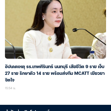
อัปเดตเหตุ รร.เทพศิรินทร์ นนทบุรี เสียชีวิต 9 ราย เจ็บ
27 ราย รักษาตัว 14 ราย พร้อมส่งทีม MCATT เยียวยา
จิตใจ
15:54 น.