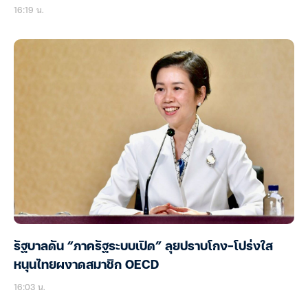
16:19 น.
รัฐบาลดัน “ภาครัฐระบบเปิด” ลุยปราบโกง-โปร่งใส
หนุนไทยผงาดสมาชิก OECD
16:03 น.