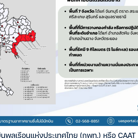
ินพลเรือนแห่งประเทศไทย (กพท.) หรือ CAA