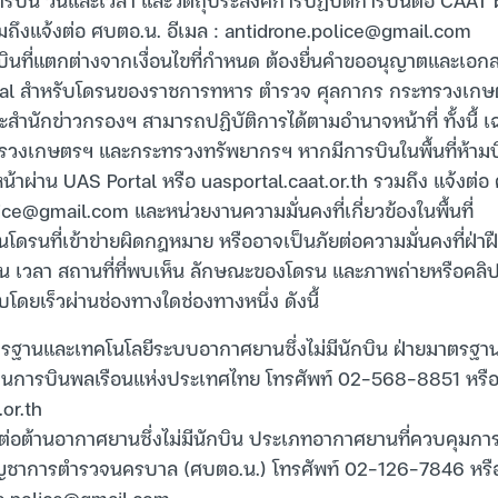
ถึงแจ้งต่อ ศบตอ.น. อีเมล :
antidrone.police@gmail.com
บินที่แตกต่างจากเงื่อนไขที่กำหนด ต้องยื่นคำขออนุญาตและเอกส
tal สำหรับโดรนของราชการทหาร ตำรวจ ศุลกากร กระทรวงเก
สำนักข่าวกรองฯ สามารถปฏิบัติการได้ตามอำนาจหน้าที่ ทั้งนี้
รวงเกษตรฯ และกระทรวงทรัพยากรฯ หากมีการบินในพื้นที่ห้ามบ
หน้าผ่าน UAS Portal หรือ uasportal.caat.or.th รวมถึง แจ้งต่
lice@gmail.com
และหน่วยงานความมั่นคงที่เกี่ยวข้องในพื้นที่
โดรนที่เข้าข่ายผิดกฎหมาย หรืออาจเป็นภัยต่อความมั่นคงที่ฝ่า
 วัน เวลา สถานที่ที่พบเห็น ลักษณะของโดรน และภาพถ่ายหรือคลิปวิ
บโดยเร็วผ่านช่องทางใดช่องทางหนึ่ง ดังนี้
ฐานและเทคโนโลยีระบบอากาศยานซึ่งไม่มีนักบิน ฝ่ายมาตรฐานอ
งานการบินพลเรือนแห่งประเทศไทย โทรศัพท์ 02-568-8851 หรือ
or.th
ะต่อต้านอากาศยานซึ่งไม่มีนักบิน ประเภทอากาศยานที่ควบคุม
ญชาการตำรวจนครบาล (ศบตอ.น.) โทรศัพท์ 02-126-7846 หรื
e.police@gmail.com