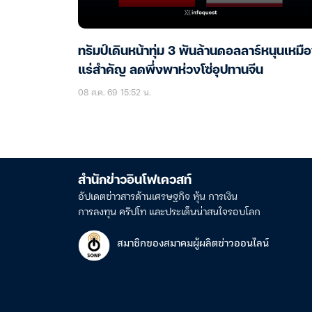
ทรัมป์เดินหน้าทุ่ม 3 พันล้านดอลลาร์หนุนเหมื
แร่สำคัญ ลดพึ่งพาห่วงโซ่อุปทานจีน
08 ส.ค. 69 15:52 น.
สำนักข่าวอินโฟเควสท์
อัปเดตข่าวสารด้านเศรษฐกิจ หุ้น การเงิน
การลงทุน คริปโท และประเด็นน่าสนใจรอบโลก
สมาชิกของสมาคมผู้ผลิตข่าวออนไลน์