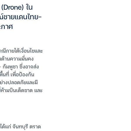
น (Drone) ใน
รณ์ชายแดนไทย–
ระกาศ
ณีภายใต้เงื่อนไขและ
นด้านความมั่นคง
ัมพูชา ซึ่งอาจส่ง
ี่ เพื่อป้องกัน
อย่างปลอดภัยและมี
่ห้ามบินเด็ดขาด และ
ได้แก่ จันทบุรี ตราด