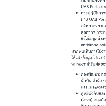
UAS Portalรวม
การปฏิบัติการ
ผ่าน UAS Por
ทรัพยากรฯ และ
ศุลกากร กระท
แจ้งข้อมูลล่วง
antidrone.po
หากพบเห็นการใช้งาน
ให้แจ้งข้อมูล ได้แก่
หน่วยงานที่รับผิดชอ
กองพัฒนามาตร
นักบิน สำนัก
uas_us@caat.
ศูนย์บังคับแล
(โดรน) กองบั
อีเมล
antidron