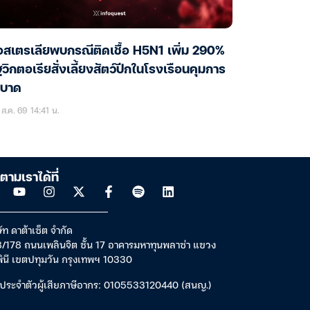
สเตรเลียพบกรณีติดเชื้อ H5N1 เพิ่ม 290%
ฐวิกตอเรียสั่งเลี้ยงสัตว์ปีกในโรงเรือนคุมการ
ะบาด
ส.ค. 69 14:41 น.
ตามเราได้ที่
ัท ดาต้าเซ็ต จำกัด
/178 ถนนเพลินจิต ชั้น 17 อาคารมหาทุนพลาซ่า แขวง
พินี เขตปทุมวัน กรุงเทพฯ 10330
ประจำตัวผู้เสียภาษีอากร: 0105533120440 (สนญ.)