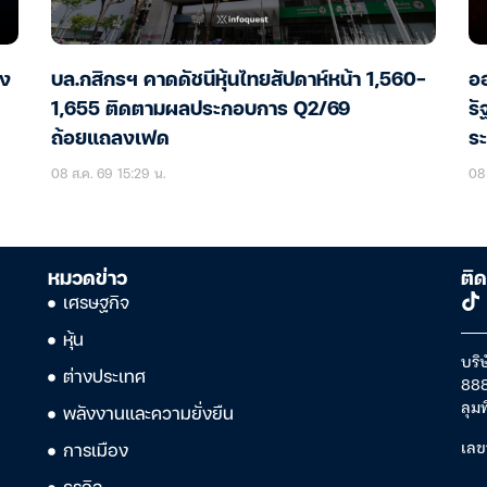
อง
บล.กสิกรฯ คาดดัชนีหุ้นไทยสัปดาห์หน้า 1,560-
ออ
1,655 ติดตามผลประกอบการ Q2/69
รั
ถ้อยแถลงเฟด
ร
08 ส.ค. 69 15:29 น.
08 
หมวดข่าว
ติด
เศรษฐกิจ
หุ้น
บริษ
ต่างประเทศ
888
ลุม
พลังงานและความยั่งยืน
เลข
การเมือง