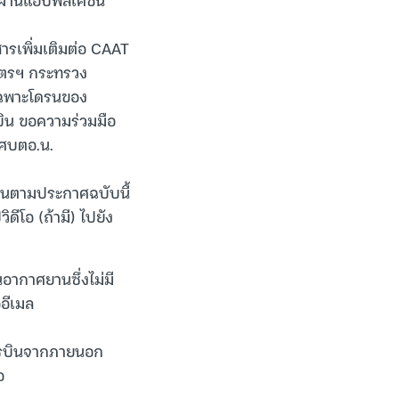
ารเพิ่มเติมต่อ CAAT
ษตรฯ กระทรวง
 เฉพาะโดรนของ
ิน ขอความร่วมมือ
อ ศบตอ.น.
ฝืนตามประกาศฉบับนี้
ดีโอ (ถ้ามี) ไปยัง
ากาศยานซึ่งไม่มี
อีเมล
การบินจากภายนอก
อ