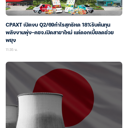
CPAXT เปิดงบ Q2/69กำไรสุทธิหด 18%รับต้นทุน
พลังงานพุ่ง-คชจ.เปิดสาขาใหม่ แต่ดอกเบี้ยลดช่วย
พยุง
11:35 น.