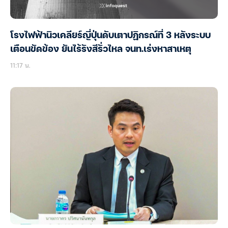
โรงไฟฟ้านิวเคลียร์ญี่ปุ่นดับเตาปฏิกรณ์ที่ 3 หลังระบบ
เตือนขัดข้อง ยันไร้รังสีรั่วไหล จนท.เร่งหาสาเหตุ
11:17 น.