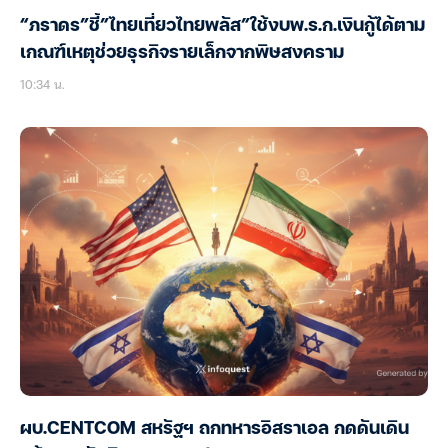
“ภราดร”ชี้”ไทยเที่ยวไทยพลัส”ใช้งบพ.ร.ก.เงินกู้ได้ตาม
เกณฑ์เหตุช่วยธุรกิจรายเล็กจากพิษสงคราม
10:34 น.
ผบ.CENTCOM สหรัฐฯ ถกทหารอิสราเอล กดดันเดิน