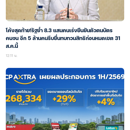
โค้งสุดท้าย!รัฐย้ำ 8.3 แสนคนเร่งยืนยันตัวตนบัตร
คนจน อีก 5 ล้านคนรีบยื่นทบทวนสิทธิก่อนหมดเขต 31
ส.ค.นี้
12:11 น.