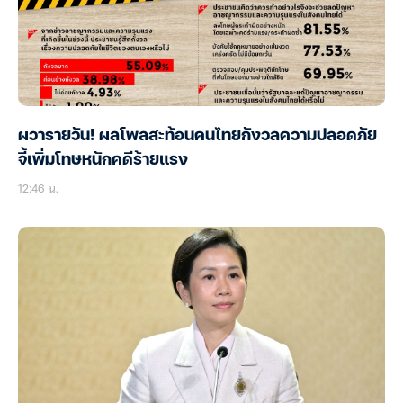
ผวารายวัน! ผลโพลสะท้อนคนไทยกังวลความปลอดภัย
จี้เพิ่มโทษหนักคดีร้ายแรง
12:46 น.