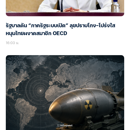
รัฐบาลดัน “ภาครัฐระบบเปิด” ลุยปราบโกง-โปร่งใส
หนุนไทยผงาดสมาชิก OECD
16:03 น.