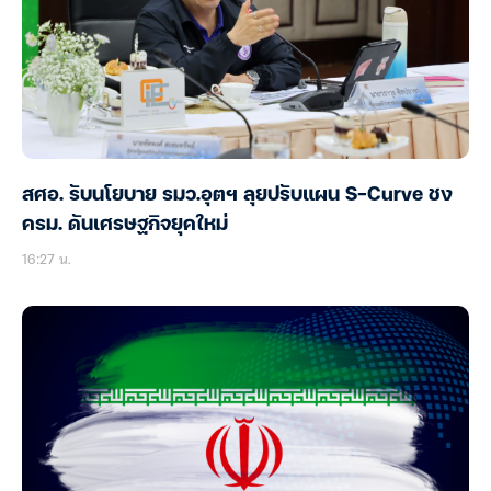
สศอ. รับนโยบาย รมว.อุตฯ ลุยปรับแผน S-Curve ชง
ครม. ดันเศรษฐกิจยุคใหม่
16:27 น.