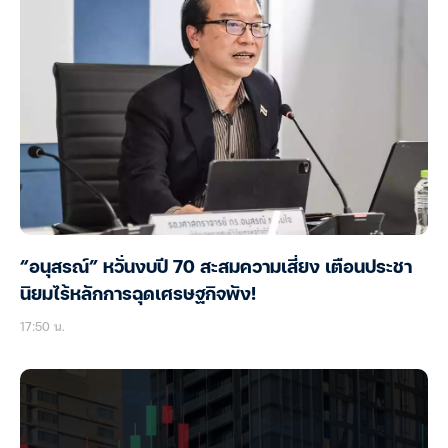
“อนุสรณ์” หวั่นงบปี 70 สะสมความเสี่ยง เตือนประชา
นิยมไร้หลักการฉุดเศรษฐกิจพัง!
17:50 น.