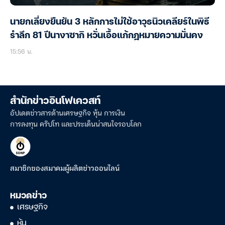
นายกเลี่ยงยืนยัน 3 หลักการไม่ใช้อาวุธนิวเคลียร์ในพิธี
รำลึก 81 ปีนางาซากิ หวั่นเอื้อแก้กฎหมายความมั่นคง
15:56 น.
สำนักข่าวอินโฟเควสท์
อัปเดตข่าวสารด้านเศรษฐกิจ หุ้น การเงิน
การลงทุน คริปโท และประเด็นน่าสนใจรอบโลก
สมาชิกของสมาคมผู้ผลิตข่าวออนไลน์
หมวดข่าว
เศรษฐกิจ
หุ้น