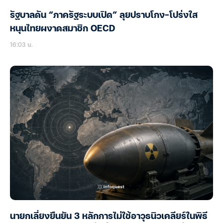
รัฐบาลดัน “ภาครัฐระบบเปิด” ลุยปราบโกง-โปร่งใส
หนุนไทยผงาดสมาชิก OECD
16:03 น.
นายกเลี่ยงยืนยัน 3 หลักการไม่ใช้อาวุธนิวเคลียร์ในพิธี