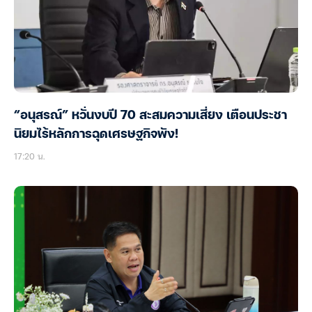
“อนุสรณ์” หวั่นงบปี 70 สะสมความเสี่ยง เตือนประชา
นิยมไร้หลักการฉุดเศรษฐกิจพัง!
17:20 น.