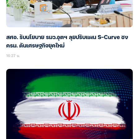
สศอ. รับนโยบาย รมว.อุตฯ ลุยปรับแผน S-Curve ชง
ครม. ดันเศรษฐกิจยุคใหม่
16:27 น.