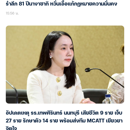
รำลึก 81 ปีนางาซากิ หวั่นเอื้อแก้กฎหมายความมั่นคง
15:56 น.
อัปเดตเหตุ รร.เทพศิรินทร์ นนทบุรี เสียชีวิต 9 ราย เจ็บ
27 ราย รักษาตัว 14 ราย พร้อมส่งทีม MCATT เยียวยา
จิตใจ