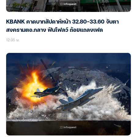
KBANK คาดบาทสัปดาห์หน้า 32.80-33.60 จับตา
สงครามตอ.กลาง ฟันโฟลว์ ถ้อยแถลงเฟด
12:35 น.