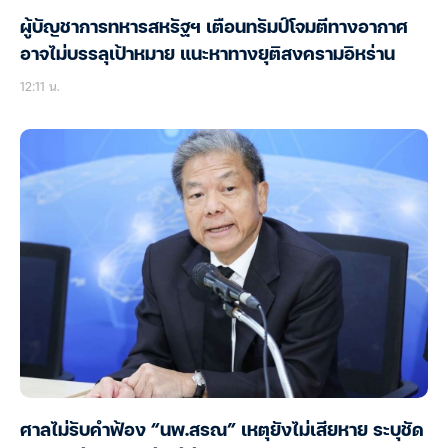
ผู้บัญชาการทหารสหรัฐฯ เตือนทรัมป์โจมตีทางอากาศ
อาจไม่บรรลุเป้าหมาย แนะหาทางยุติสงครามอิหร่าน
12:11 น.
ศาลไม่รับคำฟ้อง “นพ.สรณ” เหตุยังไม่เสียหาย ระบุชัด