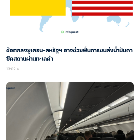
ข้อตกลงยูเครน-สหรัฐฯ อาจช่วยฟื้นการขนส่งน้ำมันคา
ซัคสถานผ่านทะเลดำ
13:02 น.