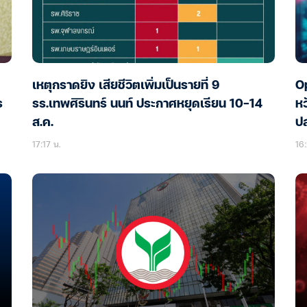
เหตุกราดยิง เสียชีวิตเพิ่มเป็นรายที่ 9
Op
ร
รร.เทพศิรินทร์ นนท์ ประกาศหยุดเรียน 10-14
หว
ส.ค.
ป
17:17 น.
16: