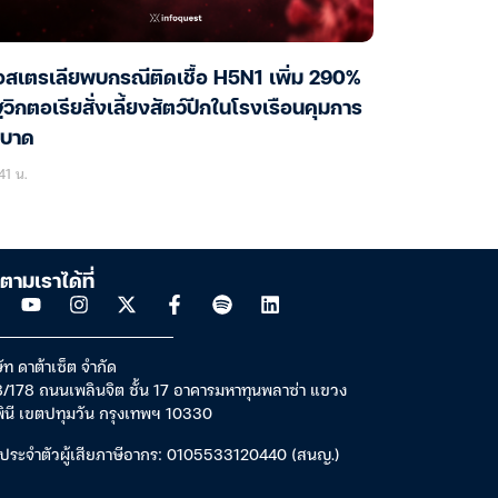
สเตรเลียพบกรณีติดเชื้อ H5N1 เพิ่ม 290%
ฐวิกตอเรียสั่งเลี้ยงสัตว์ปีกในโรงเรือนคุมการ
ะบาด
41 น.
ตามเราได้ที่
ัท ดาต้าเซ็ต จำกัด
/178 ถนนเพลินจิต ชั้น 17 อาคารมหาทุนพลาซ่า แขวง
พินี เขตปทุมวัน กรุงเทพฯ 10330
ประจำตัวผู้เสียภาษีอากร: 0105533120440 (สนญ.)