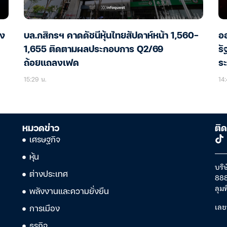
อง
บล.กสิกรฯ คาดดัชนีหุ้นไทยสัปดาห์หน้า 1,560-
ออ
1,655 ติดตามผลประกอบการ Q2/69
รั
ถ้อยแถลงเฟด
ร
15:29 น.
14:
หมวดข่าว
ติด
เศรษฐกิจ
หุ้น
บริษ
ต่างประเทศ
888
ลุม
พลังงานและความยั่งยืน
เลข
การเมือง
ธุรกิจ