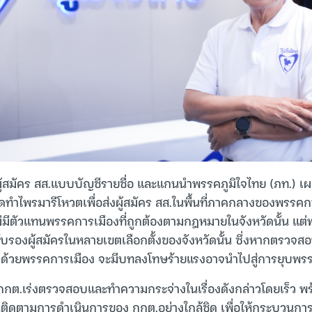
ผู้สมัคร สส.แบบบัญชีรายชื่อ และแกนนำพรรคภูมิใจไทย (ภท.) เ
ำไพรมารีโหวตเพื่อส่งผู้สมัคร สส.ในพื้นที่ภาคกลางของพรรค
ไม่มีตัวแทนพรรคการเมืองที่ถูกต้องตามกฎหมายในจังหวัดนั้น แต
รับรองผู้สมัครในหลายเขตเลือกตั้งของจังหวัดนั้น ซึ่งหากตรวจ
่าด้วยพรรคการเมือง จะมีบทลงโทษร้ายแรงอาจนำไปสู่การยุบพรร
ให้ กกต.เร่งตรวจสอบและทำความกระจ่างในเรื่องดังกล่าวโดยเร็ว 
ิดตามการดำเนินการของ กกต.อย่างใกล้ชิด เพื่อให้กระบวนการเ