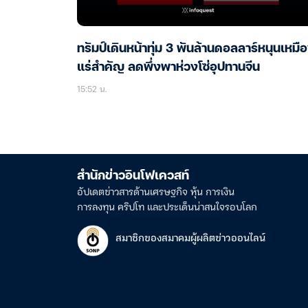
ทรัมป์เดินหน้าทุ่ม 3 พันล้านดอลลาร์หนุนเหมื
แร่สำคัญ ลดพึ่งพาห่วงโซ่อุปทานจีน
15:52 น.
สำนักข่าวอินโฟเควสท์
อัปเดตข่าวสารด้านเศรษฐกิจ หุ้น การเงิน
การลงทุน คริปโท และประเด็นน่าสนใจรอบโลก
สมาชิกของสมาคมผู้ผลิตข่าวออนไลน์