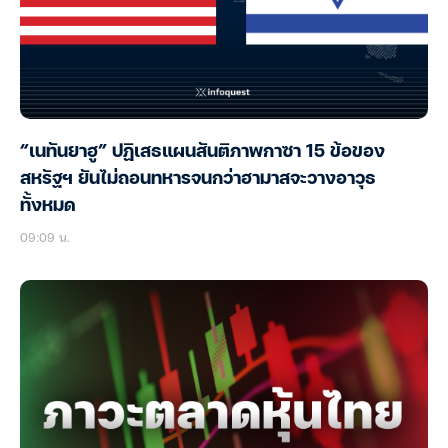
“เนทันยาฮู” ปฏิเสธแผนสันติภาพกาซา 15 ข้อของ
สหรัฐฯ ยันไม่ถอนทหารจนกว่าฮามาสจะวางอาวุธ
ทั้งหมด
09:09 น.