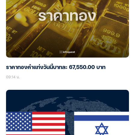
ราคาทองคำแท่งวันนี้บาทละ 67,550.00 บาท
09:14 น.