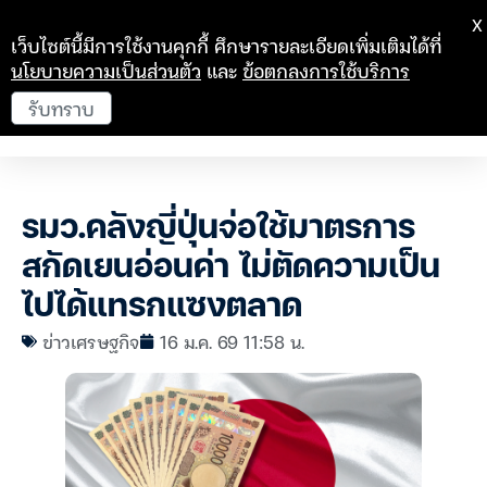
X
เว็บไซต์นี้มีการใช้งานคุกกี้ ศึกษารายละเอียดเพิ่มเติมได้ที่
นโยบายความเป็นส่วนตัว
และ
ข้อตกลงการใช้บริการ
รับทราบ
รมว.คลังญี่ปุ่นจ่อใช้มาตรการ
สกัดเยนอ่อนค่า ไม่ตัดความเป็น
ไปได้แทรกแซงตลาด
ข่าวเศรษฐกิจ
16 ม.ค. 69 11:58 น.