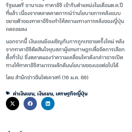
รัฐมนตรี ซานาเอะ ทาคาอิจิ เข้ารับตำแหน่งในเดือนต.ค.ปี
ที่แล้ว เนื่องจากตลาดคาดการณ์ว่านโยบายการคลังแบบ
ขยายตัวของทาคาอิจิจะทำให้สถานะทางการคลังของญี่ปุ่น
ถดถอยลง
นอกจากนี้ เงินเยนยังเผชิญกับการถูกเทขายครั้งใหม่ หลัง
จากทาคาอิจิตัดสินใจยุบสภาผู้แทนราษฎรเพื่อจัดการเลือก
ตั้งทั่วไป ซึ่งตลาดมองว่าความเคลื่อนไหวดังกล่าวอาจเปิด
ทางให้ทาคาอิจิสามารถผลักดันนโยบายของเธอต่อไปได้
โดย สำนักข่าวอินโฟเควสท์ (16 ม.ค. 69)
ค่าเงินเยน
,
เงินเยน
,
เศรษฐกิจญี่ปุ่น