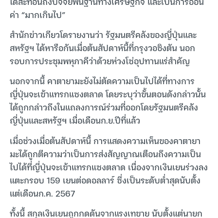
ได้สะท้อนถึงปัจจัยพื้นฐานทางเศรษฐกิจ และเป็นการอ่อน
ค่า “มากเกินไป”
สำนักข่าวเกียวโดรายงานว่า รัฐมนตรีคลังของญี่ปุ่นและ
สหรัฐฯ ได้หารือกันเมื่อต้นสัปดาห์นี้ที่กรุงวอชิงตัน นอก
รอบการประชุมพหุภาคีว่าด้วยห่วงโซ่อุปทานแร่สำคัญ
นอกจากนี้ คาตายามะยังไม่ตัดความเป็นไปได้ที่ทางการ
ญี่ปุ่นจะเข้าแทรกแซงตลาด โดยระบุว่าขั้นตอนดังกล่าวนั้น
ได้ถูกกล่าวถึงในแถลงการณ์ร่วมที่ออกโดยรัฐมนตรีคลัง
ญี่ปุ่นและสหรัฐฯ เมื่อเดือนก.ย.ปีที่แล้ว
เมื่อช่วงเมื่อต้นสัปดาห์นี้ การแสดงความเห็นของคาตายา
มะได้ถูกตีความว่าเป็นการส่งสัญญาณเตือนถึงความเป็น
ไปได้ที่ญี่ปุ่นจะเข้าแทรกแซงตลาด เนื่องจากเงินเยนร่วงลง
แตะกรอบ 159 เยนต่อดอลลาร์ ซึ่งเป็นระดับต่ำสุดนับตั้ง
แต่เดือนก.ค. 2567
ทั้งนี้ สกุลเงินเยนถูกกดดันจากแรงเทขาย นับตั้งแต่นายก