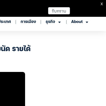
X
รับทราบ
ประเทศ
การเมือง
ธุรกิจ
About
ัด รายได้