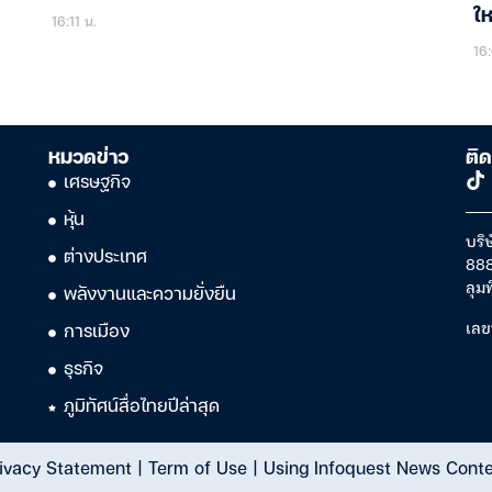
ให
16:11 น.
16:
หมวดข่าว
ติด
เศรษฐกิจ
หุ้น
บริษ
ต่างประเทศ
888
ลุม
พลังงานและความยั่งยืน
เลข
การเมือง
ธุรกิจ
ภูมิทัศน์สื่อไทยปีล่าสุด
ivacy Statement
|
Term of Use
|
Using Infoquest News Cont