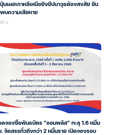
่ปุ่นเผยเกาหลีเหนือยิงขีปนาวุธต้องสงสัย ยัน
ม่พบความเสียหาย
26 น.
ดจองซื้อพันธบัตร “ออมพลัส” ทะลุ 1.6 หมื่น
. จัดสรรทั่วถึงกว่า 2 หมื่นราย เปิดจองรอบ