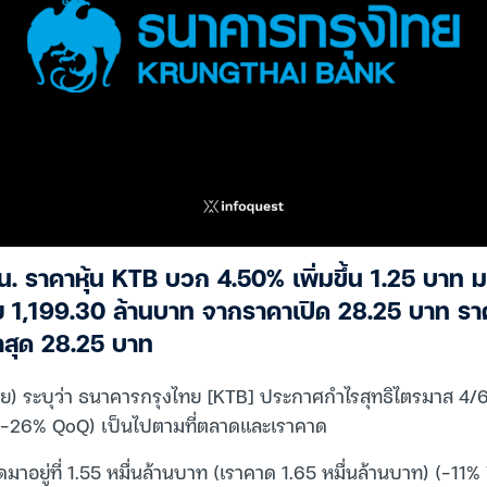
 น. ราคาหุ้น KTB บวก 4.50% เพิ่มขึ้น 1.25 บาท 
าย 1,199.30 ล้านบาท จากราคาเปิด 28.25 บาท รา
ำสุด 28.25 บาท
) ระบุว่า ธนาคารกรุงไทย [KTB] ประกาศกำไรสุทธิไตรมาส 4/68 อ
 -26% QoQ) เป็นไปตามที่ตลาดและเราคาด
มาอยู่ที่ 1.55 หมื่นล้านบาท (เราคาด 1.65 หมื่นล้านบาท) (-11