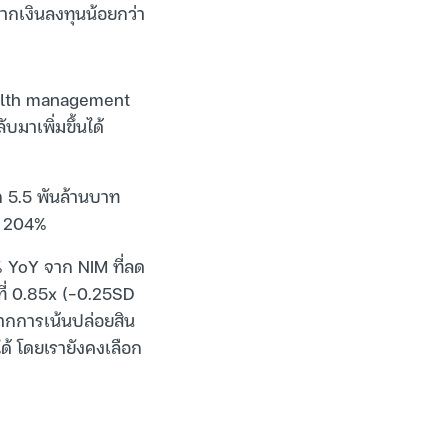
ากเงินลงทุนน้อยกว่า
ealth management
มาเพิ่มขึ้นได้
ีก 5.5 พันล้านบาท
ึง 204%
% YoY จาก NIM ที่ลด
ที่ 0.85x (-0.25SD
จากการเน้นปล่อยสิน
ได้ โดยเรายังคงเลือก