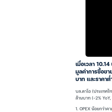
เมื่อเวลา 10.14
มูลค่าการซื้อข
บาท และราคาต่
บล.ดาโอ (ประเทศไทย
ล้านบาท (-2% YoY,
1. OPEX น้อยกว่าคาด