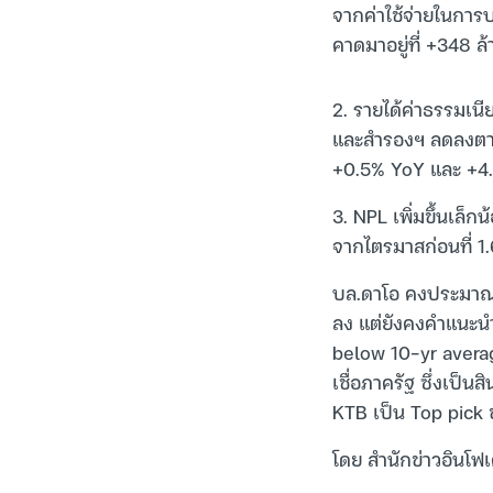
จากค่าใช้จ่ายในการ
คาดมาอยู่ที่ +348 ล
2. รายได้ค่าธรรมเ
และสำรองฯ ลดลงตามคา
+0.5% YoY และ +4.
3. NPL เพิ่มขึ้นเล็
จากไตรมาสก่อนที่ 1.
บล.ดาโอ คงประมาณกา
ลง แต่ยังคงคำแนะนำ
below 10-yr averag
เชื่อภาครัฐ ซึ่งเป็น
KTB เป็น Top pick 
โดย สำนักข่าวอินโฟเ