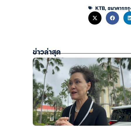
KTB
,
ธนาคารกรุ
ข่าวล่าสุด