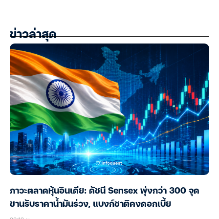
ข่าวล่าสุด
ภาวะตลาดหุ้นอินเดีย: ดัชนี Sensex พุ่งกว่า 300 จุด
ขานรับราคาน้ำมันร่วง, แบงก์ชาติคงดอกเบี้ย