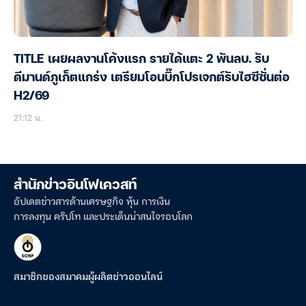
TITLE เผยผลงานโค้งแรก รายได้แตะ 2 พันลบ. รับ
ดีมานด์ภูเก็ตแกร่ง เตรียมโอนบิ๊กโปรเจกต์รับไฮซีซั่นต่อ
H2/69
21:12 น.
สำนักข่าวอินโฟเควสท์
อัปเดตข่าวสารด้านเศรษฐกิจ หุ้น การเงิน
การลงทุน คริปโท และประเด็นน่าสนใจรอบโลก
สมาชิกของสมาคมผู้ผลิตข่าวออนไลน์