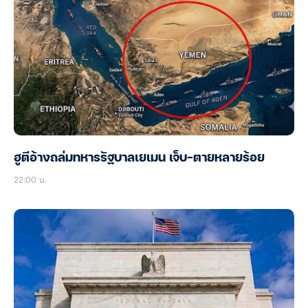
ฮูตีอ้างถล่มทหารรัฐบาลเยเมน เจ็บ-ตายหลายร้อย
22:00 น.