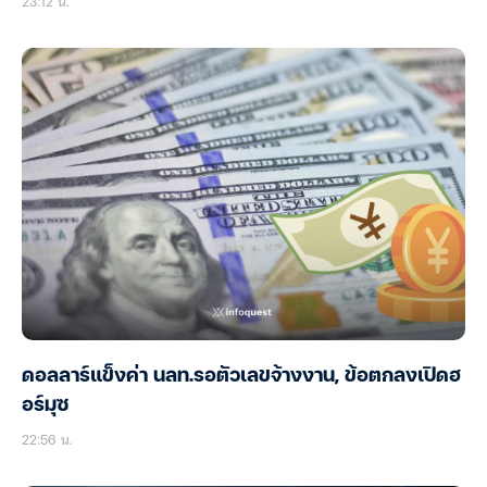
23:12 น.
ดอลลาร์แข็งค่า นลท.รอตัวเลขจ้างงาน, ข้อตกลงเปิดฮ
อร์มุซ
22:56 น.