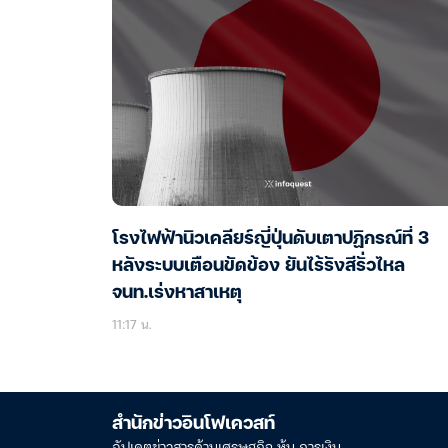
โรงไฟฟ้านิวเคลียร์ญี่ปุ่นดับเตาปฏิกรณ์ที่ 3
หลังระบบเตือนขัดข้อง ยันไร้รังสีรั่วไหล
จนท.เร่งหาสาเหตุ
11:17 น.
สำนักข่าวอินโฟเควสท์
อัปเดตข่าวสารด้านเศรษฐกิจ หุ้น การเงิน