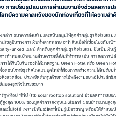
ลือง การปรับรูปแบบการดำเนินงานจึงช่วยลดการปล
จทย์ความคาดหวังของนักท่องเที่ยวที่ให้ความสำ
งกล่าว ธนาคารส่งเสริมและสนับสนุนให้ลูกค้ากลุ่มธุรกิจโรงแรมเป
งผ่านโซลูชันทางการเงินที่หลากหลาย อาทิ สินเชื่อที่เชื่อมโยงกับเ
ability-linked loan) สำหรับลูกค้ากลุ่มธุรกิจโรงแรม ซึ่งเป็นเงิน
ีการกำหนดเป้าหมายด้านความยั่งยืนที่ท้าทาย เช่น การลดการปล
อการได้รับใบรับรองที่ได้มาตรฐาน Green Hotel หรือ Green Hot
่อตอบโจทย์ธุรกิจโรงแรมยุคใหม่ที่ต้องการสร้างความได้เปรียบใ
ส่ใจสิ่งแวดล้อม ประหยัดต้นทุนด้วยการใช้พลังงานอย่างมีประสิท
งยืนของธุรกิจในระยะยาว
โซลาร์รูฟท็อป ทีทีบี (ttb solar rooftop solution) ช่วยลดภาระแล
กู้สูงสุด 100% ของมูลค่าการลงทุนแผงโซลาร์ ผ่อนชำระนานสูงสุ
ละมั่นใจได้ เพราะมีพันธมิตรที่เป็นผู้เชี่ยวชาญ พร้อมให้คำแนะ
รบวงจร โดยการติดตั้งโซลาร์รูฟท็อปช่วยประหยัดค่าไฟฟ้าได้