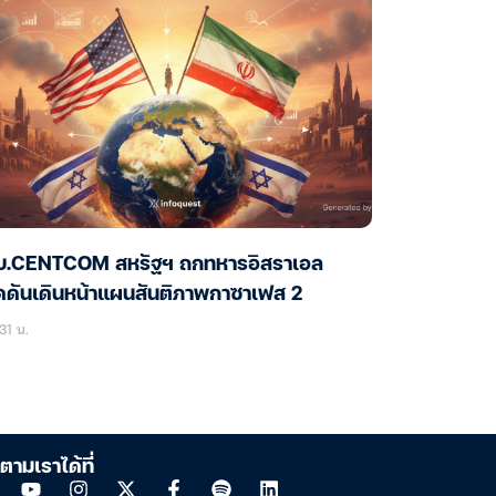
บ.CENTCOM สหรัฐฯ ถกทหารอิสราเอล
ดดันเดินหน้าแผนสันติภาพกาซาเฟส 2
31 น.
ตามเราได้ที่