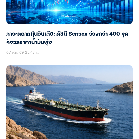
ภาวะตลาดหุ้นอินเดีย: ดัชนี Sensex ร่วงกว่า 400 จุด
กังวลราคาน้ำมันพุ่ง
07 ส.ค. 69 23:47 น.