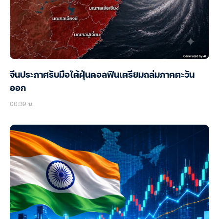
จีนประกาศรับมือไต้ฝุ่นดอลฟินเตรียมถล่มภาคตะวัน
ออก
00:39 น.