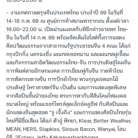
– งานเทศกาลตรุษจีนประเทศไทย ประจำปี 69 ในวันที่
14-18 ก.พ. 69 ณ ศูนย์การค้าสยามพารากอน ตั้งแต่เวลา
16.00-22.00 น. เปิดม่านมงคลกับพิธีกล่าวอวยพร ไทย-
จีน ในวันที่ 14 ก.พ. 69 พร้อมจัดเต็มไฮไลต์ทั้งการแสดง
ศิลปวัฒนธรรมจากสาธารณรัฐประชาชนจีน 4 คณะ ได้แก่
กรุงปักกิ่ง นครฉงซิ่ง มณฑลเหอหนาน และมณฑลฝูเจี้ยน
และกิจกรรมสาธิตวัฒนธรรมไทย-จีน การประดิษฐ์โคมจีน
การพิมพ์ลายอักษรมงคล การเขียนพู่กันจีน วาดหัวโขน
การตัดกระดาษจีน การปักผ้าไทย พวงกุญแจดอกไม้
ประดิษฐ์ โหราศาสตร์จีน เป็นต้น และการแสดงสุดพิเศษ
จากศิลปินชั้นนำของไทย ตระการตากับสีสันโคมไฟมงคล
ขนาดใหญ่ พร้อมเซอร์ไพรส์สุดเอ็กซ์คลูซีฟ กับศิลปินและ
นักแสดงจีนสุดฮอต “จู เจิ้งถิง” และการแสดงศิลปินไทยรุ่น
ใหม่ที่มีชื่อเสียง ได้แก่ ต้าอู๋ พิทยา, Klear, Better Weather,
MEAN, HERS, Slapkiss, Sirious Bacon, Wanyai, โอบ
นิธิ, 2Ectasy Jeffy Kakagoesbackhome