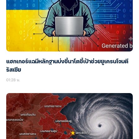
แฮกเกอร์แฉมีหลักฐานบ่งชี้นาโตชี้เป้าช่วยยูเครนโจมตี
รัสเซีย
01:28 น.