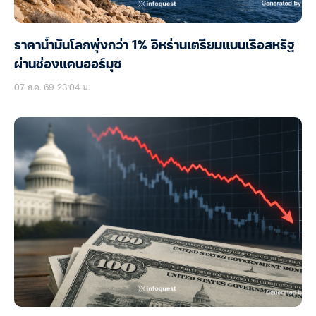
ราคาน้ำมันโลกพุ่งกว่า 1% อิหร่านเตรียมแบนเรือสหรัฐ
ผ่านช่องแคบฮอร์มุซ
07 ส.ค. 69 23:04 น.