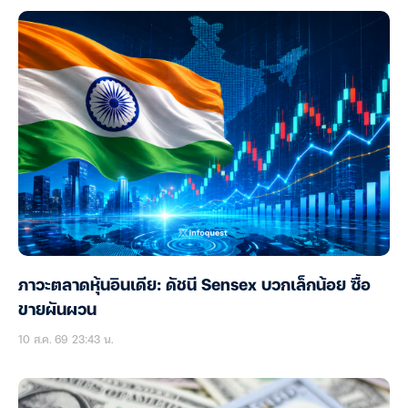
ภาวะตลาดหุ้นอินเดีย: ดัชนี Sensex บวกเล็กน้อย ซื้อ
ขายผันผวน
10 ส.ค. 69 23:43 น.