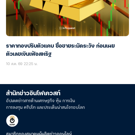
ราคาทองปรับตัวแคบ ซื้อขายระมัดระวัง ก่อนเผย
ตัวเลขเงินเฟ้อสหรัฐ
10 ส.ค. 69 22:25 น.
สำนักข่าวอินโฟเควสท์
อัปเดตข่าวสารด้านเศรษฐกิจ หุ้น การเงิน
การลงทุน คริปโท และประเด็นน่าสนใจรอบโลก
สมาชิกของสมาคมผู้ผลิตข่าวออนไลน์