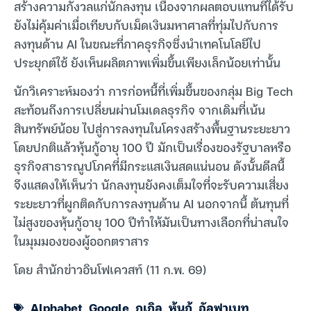
สร้างความกังวลแก่นักลงทุน เนื่องจากผลตอบแทนที่ได้รับ
ยังไม่คุ้มค่าเมื่อเทียบกับเม็ดเงินมหาศาลที่ทุ่มไปกับการ
ลงทุนด้าน AI ในขณะที่ภาคธุรกิจซึ่งนำเทคโนโลยีไป
ประยุกต์ใช้ ยังเห็นผลิตภาพเพิ่มขึ้นเพียงเล็กน้อยเท่านั้น
นักวิเคราะห์มองว่า การก่อหนี้ที่เพิ่มขึ้นของกลุ่ม Big Tech
สะท้อนถึงการเปลี่ยนผ่านโมเดลธุรกิจ จากเดิมที่เน้น
สินทรัพย์น้อย ไปสู่การลงทุนในโครงสร้างพื้นฐานระยะยาว
โดยปกติแล้วหุ้นกู้อายุ 100 ปี มักเป็นเรื่องของรัฐบาลหรือ
ธุรกิจสาธารณูปโภคที่มีกระแสเงินสดแน่นอน ดังนั้นดีลนี้
จึงแสดงให้เห็นว่า นักลงทุนยังคงเต็มใจที่จะรับความเสี่ยง
ระยะยาวที่ผูกติดกับการลงทุนด้าน AI นอกจากนี้ ต้นทุนที่
ไม่สูงของหุ้นกู้อายุ 100 ปีทำให้มันเป็นทางเลือกที่น่าสนใจ
ในมุมมองของผู้ออกตราสาร
โดย สำนักข่าวอินโฟเควสท์ (11 ก.พ. 69)
Alphabet
,
Google
,
กูเกิล
,
หุ้นกู้
,
อัลฟาเบท