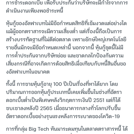
การชำระดอกเบี้ย เพื่อรับประกันว่าบริษัทจะมีกำไรจากการ
ดำเนินงานเพียงพอชำระหนี้
หุ้นกู้ของอัลฟาเบทไม่มีข้อกำหนดสิทธิที่เข้มงวดแต่อย่างใด
แม้ผู้ออกตราสารจะมีความเสี่ยงต่ำ แต่เรื่องนี้ถือเป็นการ
สร้างบรรทัดฐานที่ไม่ดีต่อตลาด เพราะยักษ์ใหญ่เทคโนโลยี
รายอื่นมักจะมีข้อกำหนดเหล่านี้ นอกจากนี้ หุ้นกู้ชุดนี้ไม่มี
การค้ำประกันจากบริษัทย่อย และขาดกลไกป้องกันความ
เสี่ยงกรณีที่อาจเกิดการด้อยสิทธิเมื่อเทียบกับหนี้สินอื่นขอ
งอัลฟาเบทในอนาคต
ทั้งนี้ การขายหุ้นกู้อายุ 100 ปีเป็นเรื่องที่หาได้ยาก โดย
ปริมาณการออกหุ้นกู้ประเภทนี้เคยเพิ่มขึ้นในช่วงที่อัตรา
ดอกเบี้ยต่ำเป็นพิเศษหลังวิกฤตการเงินปี 2551 แต่ก็ได้
ซบเซาลงหลังปี 2565 เมื่อธนาคารกลางทั่วโลกปรับขึ้น
อัตราดอกเบี้ยอย่างรุนแรงหลังการระบาดของโควิด-19
การที่กลุ่ม Big Tech หันมาระดมทุนในตลาดตราสารหนี้ ได้