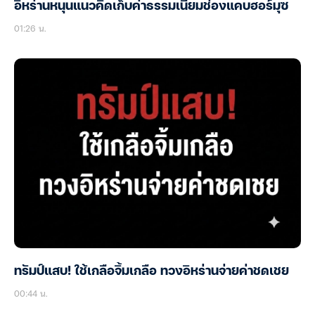
อิหร่านหนุนแนวคิดเก็บค่าธรรมเนียมช่องแคบฮอร์มุซ
01:26 น.
ทรัมป์แสบ! ใช้เกลือจิ้มเกลือ ทวงอิหร่านจ่ายค่าชดเชย
00:44 น.