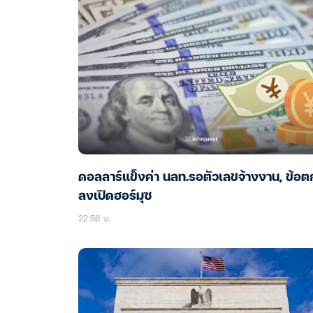
ดอลลาร์แข็งค่า นลท.รอตัวเลขจ้างงาน, ข้อต
ลงเปิดฮอร์มุซ
22:56 น.