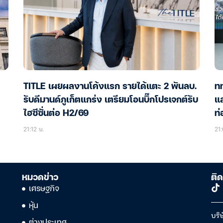
TITLE เผยผลงานโค้งแรก รายได้แตะ 2 พันลบ.
ทท
รับดีมานด์ภูเก็ตแกร่ง เตรียมโอนบิ๊กโปรเจกต์รับ
แล
ไฮซีซั่นต่อ H2/69
ท่
21:12 น.
21:
หมวดข่าว
ติด
เศรษฐกิจ
หุ้น
บริษ
ต่างประเทศ