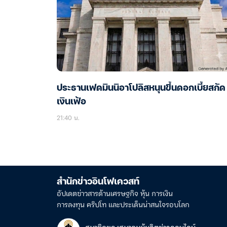
ประธานเฟดมินนิอาโปลิสหนุนขึ้นดอกเบี้ยสกัด
เงินเฟ้อ
21:40 น.
สำนักข่าวอินโฟเควสท์
อัปเดตข่าวสารด้านเศรษฐกิจ หุ้น การเงิน
การลงทุน คริปโท และประเด็นน่าสนใจรอบโลก
สมาชิกของสมาคมผู้ผลิตข่าวออนไลน์