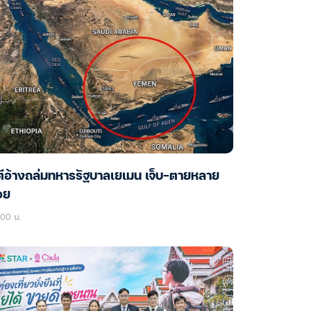
ตีอ้างถล่มทหารรัฐบาลเยเมน เจ็บ-ตายหลาย
อย
:00 น.