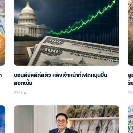
ก
บอนด์ยีลด์ดีดตัว หลังเจ้าหน้าที่เฟดหนุนขึ้น
ฮู
ดอกเบี้ย
ร้
22:17 น.
22