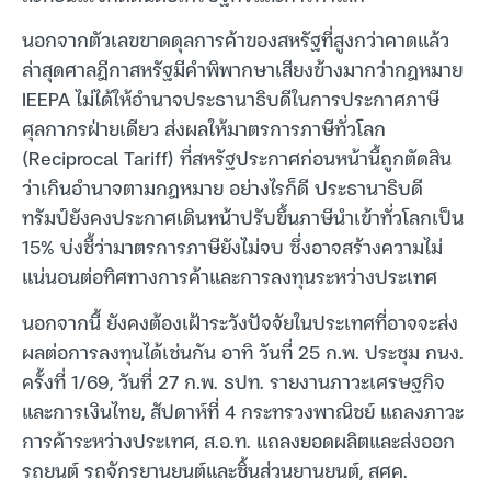
นอกจากตัวเลขขาดดุลการค้าของสหรัฐที่สูงกว่าคาดแล้ว
ล่าสุดศาลฎีกาสหรัฐมีคำพิพากษาเสียงข้างมากว่ากฎหมาย
IEEPA ไม่ได้ให้อำนาจประธานาธิบดีในการประกาศภาษี
ศุลกากรฝ่ายเดียว ส่งผลให้มาตรการภาษีทั่วโลก
(Reciprocal Tariff) ที่สหรัฐประกาศก่อนหน้านี้ถูกตัดสิน
ว่าเกินอำนาจตามกฎหมาย อย่างไรก็ดี ประธานาธิบดี
ทรัมป์ยังคงประกาศเดินหน้าปรับขึ้นภาษีนำเข้าทั่วโลกเป็น
15% บ่งชี้ว่ามาตรการภาษียังไม่จบ ซึ่งอาจสร้างความไม่
แน่นอนต่อทิศทางการค้าและการลงทุนระหว่างประเทศ
นอกจากนี้ ยังคงต้องเฝ้าระวังปัจจัยในประเทศที่อาจจะส่ง
ผลต่อการลงทุนได้เช่นกัน อาทิ วันที่ 25 ก.พ. ประชุม กนง.
ครั้งที่ 1/69, วันที่ 27 ก.พ. ธปท. รายงานภาวะเศรษฐกิจ
และการเงินไทย, สัปดาห์ที่ 4 กระทรวงพาณิชย์ แถลงภาวะ
การค้าระหว่างประเทศ, ส.อ.ท. แถลงยอดผลิตและส่งออก
รถยนต์ รถจักรยานยนต์และชิ้นส่วนยานยนต์, สศค.