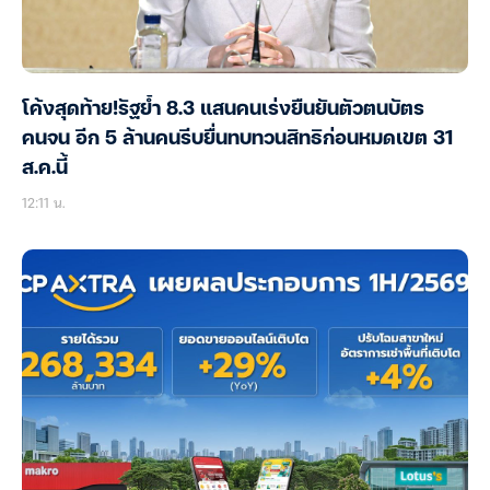
โค้งสุดท้าย!รัฐย้ำ 8.3 แสนคนเร่งยืนยันตัวตนบัตร
คนจน อีก 5 ล้านคนรีบยื่นทบทวนสิทธิก่อนหมดเขต 31
ส.ค.นี้
12:11 น.