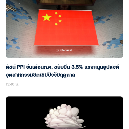
ดัชนี PPI จีนเดือนก.ค. ขยับขึ้น 3.5% แรงหนุนอุปสงค์
อุตสาหกรรมชดเชยปัจจัยฤดูกาล
13:40 น.