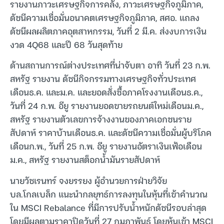
รายงานภาวะเศรษฐกิจการคลัง, ภาวะเศรษฐกิจภูมิภาค,
ดัชนีความเชื่อมั่นอนาคตเศรษฐกิจภูมิภาค, สศอ. แถลง
ดัชนีผลผลิตภาคอุตสาหกรรม, วันที่ 2 มี.ค. ส่งงบการเงิน
งวด 4Q68 และปี 68 วันสุดท้าย
ด้านสถานการณ์ต่างประเทศที่น่าจับตา อาทิ วันที่ 23 ก.พ.
สหรัฐ รายงาน ดัชนีกิจกรรมทางเศรษฐกิจทั่วประเทศ
เดือนธ.ค. และม.ค. และยอดสั่งซื้อภาคโรงงานเดือนธ.ค.,
วันที่ 24 ก.พ. อียู รายงานยอดขายรถยนต์ใหม่เดือนม.ค.,
สหรัฐ รายงานตัวเลขการจ้างงานของภาคเอกชนราย
สัปดาห์ ราคาบ้านเดือนธ.ค. และดัชนีความเชื่อมั่นผู้บริโภค
เดือนก.พ., วันที่ 25 ก.พ. อียู รายงานอัตราเงินเฟ้อเดือน
ม.ค., สหรัฐ รายงานสต็อกน้ำมันรายสัปดาห์
นายวัชเรนทร์ จงยรรยง ผู้อำนวยการฝ่ายวิจัย
บล.โกลเบล็ก แนะนำกลยุทธ์การลงทุนในหุ้นที่เข้าคำนวณ
ใน MSCI Rebalance ที่มีการปรับน้ำหนักดัชนีรอบล่าสุด
โดยมีผลตามราคาปิดวันที่ 27 กุมภาพันธ์ โดยหุ้นเข้า MSCI