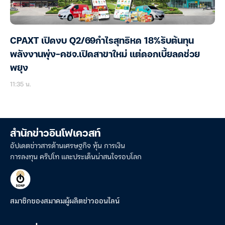
CPAXT เปิดงบ Q2/69กำไรสุทธิหด 18%รับต้นทุน
พลังงานพุ่ง-คชจ.เปิดสาขาใหม่ แต่ดอกเบี้ยลดช่วย
พยุง
11:35 น.
สำนักข่าวอินโฟเควสท์
อัปเดตข่าวสารด้านเศรษฐกิจ หุ้น การเงิน
การลงทุน คริปโท และประเด็นน่าสนใจรอบโลก
สมาชิกของสมาคมผู้ผลิตข่าวออนไลน์