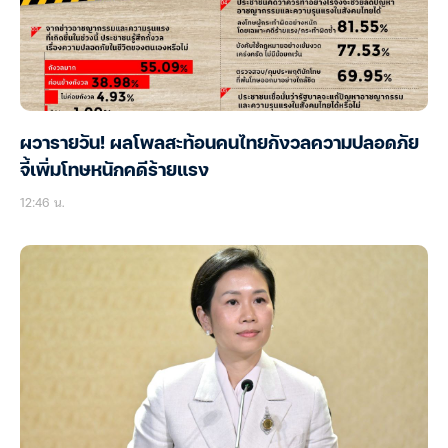
ผวารายวัน! ผลโพลสะท้อนคนไทยกังวลความปลอดภัย
จี้เพิ่มโทษหนักคดีร้ายแรง
12:46 น.