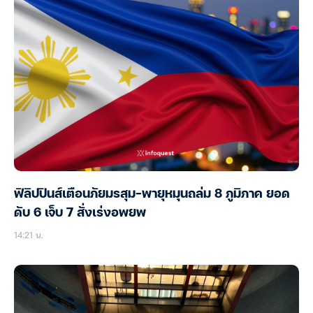
ฟิลิปปินส์เตือนภัยมรสุม-พายุหมุนถล่ม 8 ภูมิภาค ยอด
ดับ 6 เจ็บ 7 สั่งเร่งอพยพ
14:21 น.