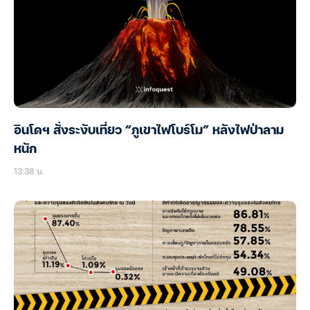
อินโดฯ สั่งระงับเที่ยว “ภูเขาไฟโบร์โม” หลังไฟป่าลาม
หนัก
13:38 น.