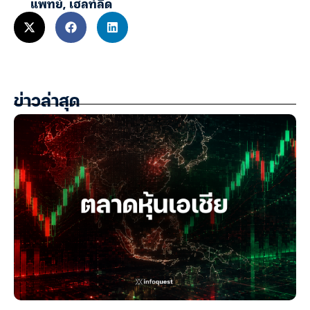
แพทย์
,
เฮลท์ลีด
ข่าวล่าสุด