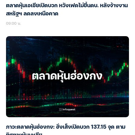
ตลาดหุ้นเอเชียเปิดบวก หวังเฟดไม่ขึ้นดบ. หลังจ้างงาน
สหรัฐฯ ลดลงเหนือคาด
09:00 น.
ภาวะตลาดหุ้นฮ่องกง: ฮั่งเส็งเปิดบวก 137.15 จุด ตาม