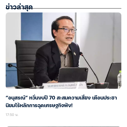
ข่าวล่าสุด
“อนุสรณ์” หวั่นงบปี 70 สะสมความเสี่ยง เตือนประชา
นิยมไร้หลักการฉุดเศรษฐกิจพัง!
17:50 น.