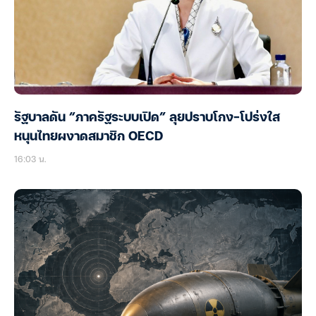
รัฐบาลดัน “ภาครัฐระบบเปิด” ลุยปราบโกง-โปร่งใส
หนุนไทยผงาดสมาชิก OECD
16:03 น.