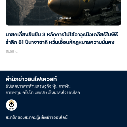
นายกเลี่ยงยืนยัน 3 หลักการไม่ใช้อาวุธนิวเคลียร์ในพิธี
รำลึก 81 ปีนางาซากิ หวั่นเอื้อแก้กฎหมายความมั่นคง
15:56 น.
สำนักข่าวอินโฟเควสท์
อัปเดตข่าวสารด้านเศรษฐกิจ หุ้น การเงิน
การลงทุน คริปโท และประเด็นน่าสนใจรอบโลก
สมาชิกของสมาคมผู้ผลิตข่าวออนไลน์