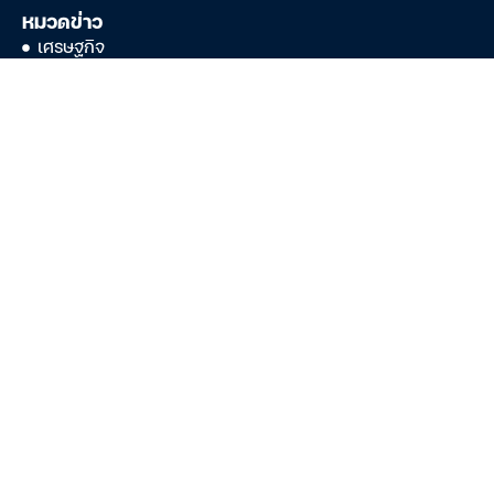
หมวดข่าว
เศรษฐกิจ
หุ้น
ต่างประเทศ
พลังงานและความยั่งยืน
การเมือง
ธุรกิจ
ภูมิทัศน์สื่อไทยปีล่าสุด
ติดตามเราได้ที่
บริษัท ดาต้าเซ็ต จำกัด
888/178 ถนนเพลินจิต ชั้น 17 อาคารมหาทุนพลาซ่า แขวงลุมพินี เขต
ปทุมวัน กรุงเทพฯ 10330
เลขประจำตัวผู้เสียภาษีอากร: 0105533120440 (สนญ.)