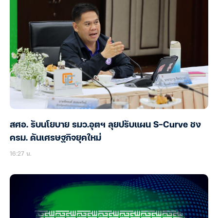
สศอ. รับนโยบาย รมว.อุตฯ ลุยปรับแผน S-Curve ชง
ครม. ดันเศรษฐกิจยุคใหม่
16:27 น.