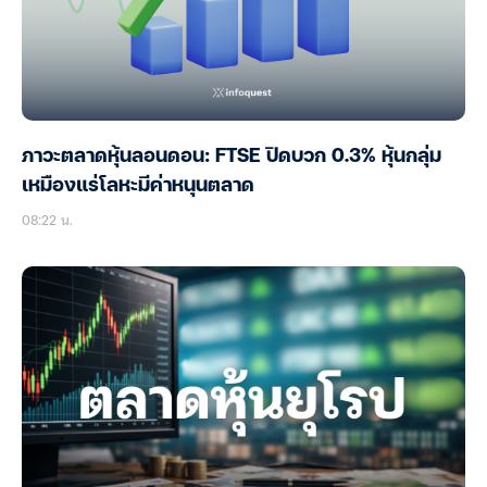
ภาวะตลาดหุ้นลอนดอน: FTSE ปิดบวก 0.3% หุ้นกลุ่ม
เหมืองแร่โลหะมีค่าหนุนตลาด
08:22 น.