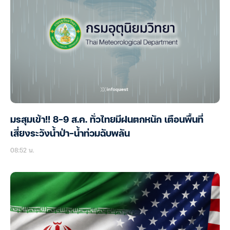
มรสุมเข้า!! 8-9 ส.ค. ทั่วไทยมีฝนตกหนัก เตือนพื้นที่
เสี่ยงระวังน้ำป่า-น้ำท่วมฉับพลัน
08:52 น.