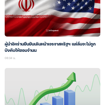
ผู้นำอิหร่านยืนยันเดินหน้าเจรจาสหรัฐฯ แต่ลั่นจะไม่ถูก
บังคับให้ยอมจำนน
08:34 น.