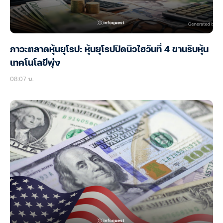
ภาวะตลาดหุ้นยุโรป: หุ้นยุโรปปิดนิวไฮวันที่ 4 ขานรับหุ้น
เทคโนโลยีพุ่ง
08:07 น.