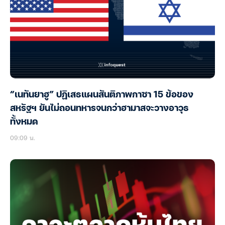
“เนทันยาฮู” ปฏิเสธแผนสันติภาพกาซา 15 ข้อของ
สหรัฐฯ ยันไม่ถอนทหารจนกว่าฮามาสจะวางอาวุธ
ทั้งหมด
09:09 น.