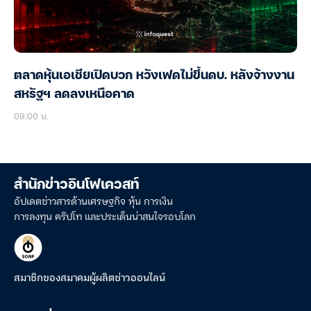
ตลาดหุ้นเอเชียเปิดบวก หวังเฟดไม่ขึ้นดบ. หลังจ้างงาน
สหรัฐฯ ลดลงเหนือคาด
09:00 น.
สำนักข่าวอินโฟเควสท์
อัปเดตข่าวสารด้านเศรษฐกิจ หุ้น การเงิน
การลงทุน คริปโท และประเด็นน่าสนใจรอบโลก
สมาชิกของสมาคมผู้ผลิตข่าวออนไลน์