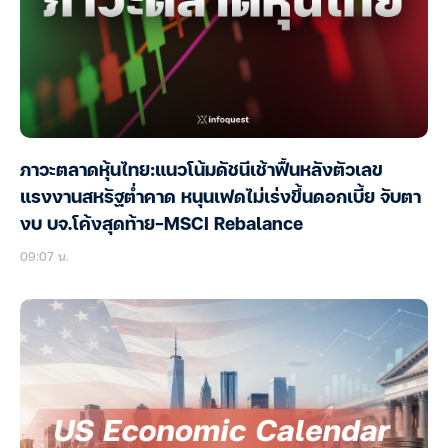
ภาวะตลาดหุ้นไทย:แนวโน้มดัชนีเช้าฟื้นหลังตัวเลข
แรงงานสหรัฐต่ำคาด หนุนเฟดไม่เร่งขึ้นดอกเบี้ย จับตา
งบ บจ.โค้งสุดท้าย-MSCI Rebalance
09:07 น.