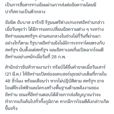
เป็นการสื่อสารทางอ้อมผ่านการส่งต่อข้อความโดยมี
ปากีสถานเป็นตัวกลาง
ซัยยิด อับบาส อารักชี รัฐมนตรีต่างประเทศอิหร่านกล่าว
เมื่อวันพุธว่า ได้มีการแลกเปลี่ยนข้อความต่าง ๆ ระหว่าง
อิหร่านและสหรัฐฯ ผ่านคนกลางในช่วงไม่กี่วันที่ผ่านมา
อย่างไรก็ตาม รัฐบาลอิหร่านยังไม่มีการเจรจาโดยตรงกับ
สหรัฐฯ นับตั้งแต่สหรัฐฯ และอิสราเอลเริ่มเปิดฉากโจมตี
อิหร่านอย่างหนักเมื่อวันที่ 28 ก.พ.
สำนักข่าวซินหัวรายงานว่า ทรัมป์ได้ยื่นคำขาดเมื่อวันเสาร์
(21 มี.ค.) ให้อิหร่านเปิดช่องแคบฮอร์มุซอย่างเต็มที่ภายใน
48 ชั่วโมง พร้อมเตือนว่า หากไม่ปฏิบัติตาม สหรัฐฯ อาจ
โจมตีโรงไฟฟ้าและโครงสร้างพื้นฐานด้านพลังงานของ
อิหร่าน ขณะที่อิหร่านตอบโต้ด้วยการส่งสัญญาณว่าจะ
ทำการแก้แค้นไปทั่วทั้งภูมิภาค หากมีการโจมตีดังกล่าวเกิด
ขึ้นจริง