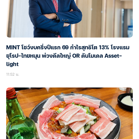
MINT โชว์งบครึ่งปีแรก 69 กำไรสุทธิโต 13% โรงแรม
ยุโรป-ไทยหนุน พ่วงดีลใหญ่ OR ดันโมเดล Asset-
light
11:52 น.