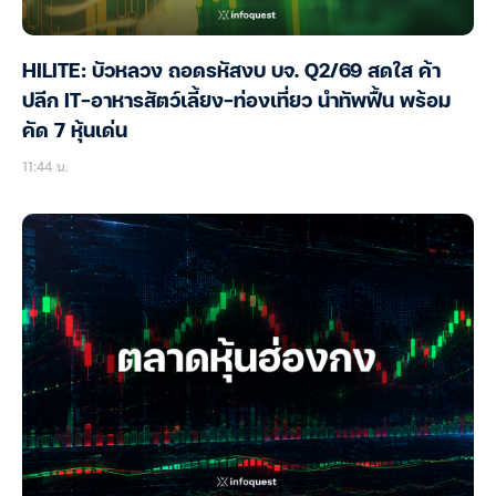
HILITE: บัวหลวง ถอดรหัสงบ บจ. Q2/69 สดใส ค้า
ปลีก IT-อาหารสัตว์เลี้ยง-ท่องเที่ยว นำทัพฟื้น พร้อม
คัด 7 หุ้นเด่น
11:44 น.