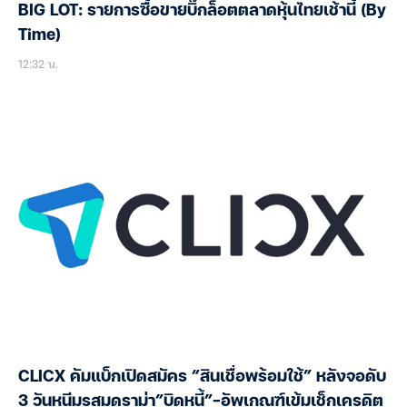
BIG LOT: รายการซื้อขายบิ๊กล็อตตลาดหุ้นไทยเช้านี้ (By
Time)
12:32 น.
CLICX คัมแบ็กเปิดสมัคร “สินเชื่อพร้อมใช้” หลังจอดับ
3 วันหนีมรสุมดราม่า”บิดหนี้”-อัพเกณฑ์เข้มเช็กเครดิต