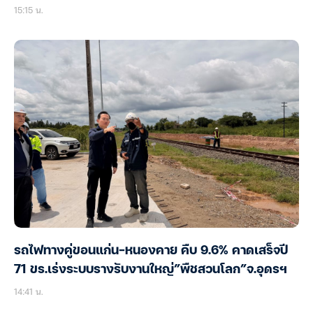
15:15 น.
รถไฟทางคู่ขอนแก่น-หนองคาย คืบ 9.6% คาดเสร็จปี
71 ขร.เร่งระบบรางรับงานใหญ่”พืชสวนโลก”จ.อุดรฯ
14:41 น.