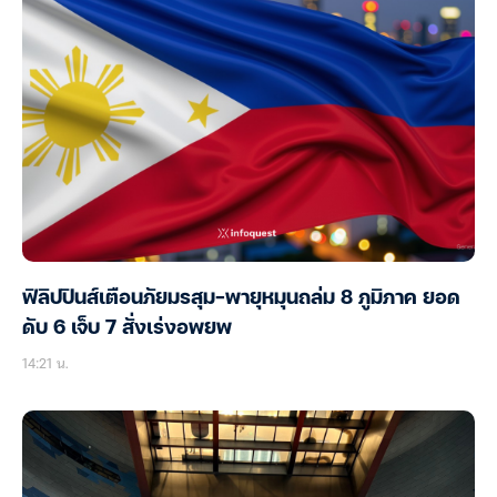
ฟิลิปปินส์เตือนภัยมรสุม-พายุหมุนถล่ม 8 ภูมิภาค ยอด
ดับ 6 เจ็บ 7 สั่งเร่งอพยพ
14:21 น.