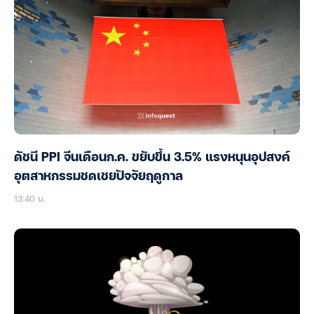
ดัชนี PPI จีนเดือนก.ค. ขยับขึ้น 3.5% แรงหนุนอุปสงค์
อุตสาหกรรมชดเชยปัจจัยฤดูกาล
13:40 น.