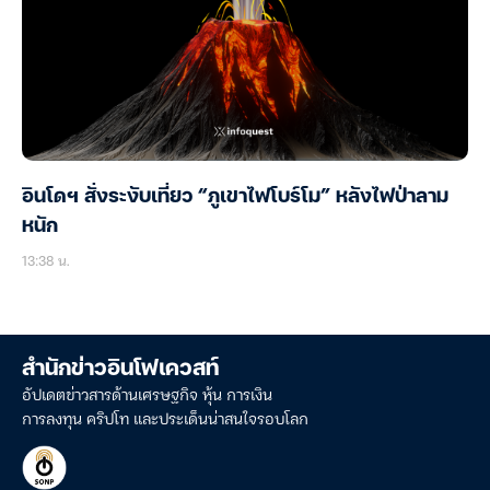
อินโดฯ สั่งระงับเที่ยว “ภูเขาไฟโบร์โม” หลังไฟป่าลาม
หนัก
13:38 น.
สำนักข่าวอินโฟเควสท์
อัปเดตข่าวสารด้านเศรษฐกิจ หุ้น การเงิน
การลงทุน คริปโท และประเด็นน่าสนใจรอบโลก