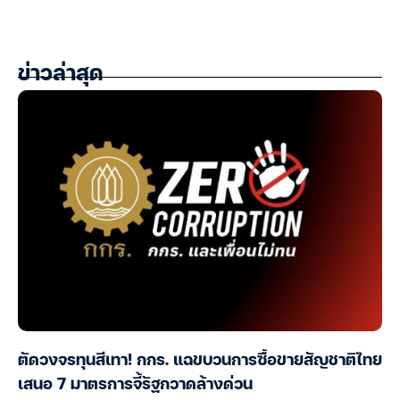
ข่าวล่าสุด
ตัดวงจรทุนสีเทา! กกร. แฉขบวนการซื้อขายสัญชาติไทย
เสนอ 7 มาตรการจี้รัฐกวาดล้างด่วน