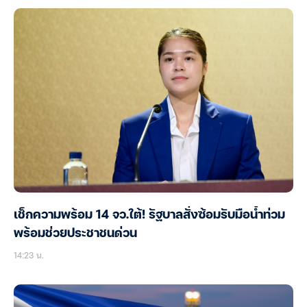
เช็กความพร้อม 14 จว.ใต้! รัฐบาลสั่งซ้อมรับมือน้ำท่วม
พร้อมช่วยประชาชนด่วน
14:23 น.