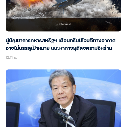
ผู้บัญชาการทหารสหรัฐฯ เตือนทรัมป์โจมตีทางอากาศ
อาจไม่บรรลุเป้าหมาย แนะหาทางยุติสงครามอิหร่าน
12:11 น.