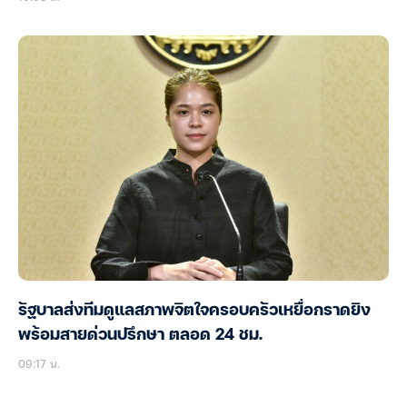
รัฐบาลส่งทีมดูแลสภาพจิตใจครอบครัวเหยื่อกราดยิง
พร้อมสายด่วนปรึกษา ตลอด 24 ชม.
09:17 น.