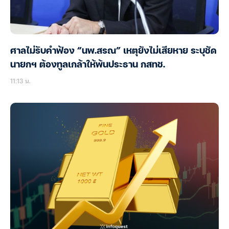
ศาลไม่รับคำฟ้อง “นพ.สรณ” เหตุยังไม่เสียหาย ระบุชัด
นายกฯ ต้องทูลเกล้าให้พ้นประธาน กสทช.
11:13 น.