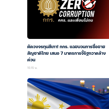
ตัดวงจรทุนสีเทา! กกร. แฉขบวนการซื้อขาย
สัญชาติไทย เสนอ 7 มาตรการจี้รัฐกวาดล้าง
ด่วน
15:15 น.