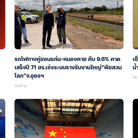
รถไฟทางคู่ขอนแก่น-หนองคาย คืบ 9.6% คาด
เช
เสร็จปี 71 ขร.เร่งระบบรางรับงานใหญ่”พืชสวน
น้
โลก”จ.อุดรฯ
14:
14:41 น.