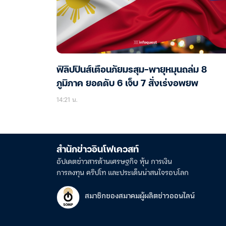
ฟิลิปปินส์เตือนภัยมรสุม-พายุหมุนถล่ม 8
ภูมิภาค ยอดดับ 6 เจ็บ 7 สั่งเร่งอพยพ
14:21 น.
สำนักข่าวอินโฟเควสท์
อัปเดตข่าวสารด้านเศรษฐกิจ หุ้น การเงิน
การลงทุน คริปโท และประเด็นน่าสนใจรอบโลก
สมาชิกของสมาคมผู้ผลิตข่าวออนไลน์