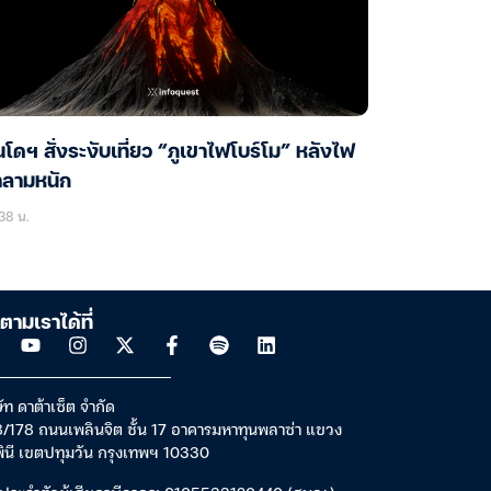
นโดฯ สั่งระงับเที่ยว “ภูเขาไฟโบร์โม” หลังไฟ
าลามหนัก
38 น.
ตามเราได้ที่
ัท ดาต้าเซ็ต จำกัด
/178 ถนนเพลินจิต ชั้น 17 อาคารมหาทุนพลาซ่า แขวง
พินี เขตปทุมวัน กรุงเทพฯ 10330