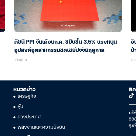
ดัชนี PPI จีนเดือนก.ค. ขยับขึ้น 3.5% แรงหนุน
อิ
อุปสงค์อุตสาหกรรมชดเชยปัจจัยฤดูกาล
ป่
13:40 น.
13:
หมวดข่าว
ติด
เศรษฐกิจ
หุ้น
บริษ
ต่างประเทศ
888
ลุม
พลังงานและความยั่งยืน