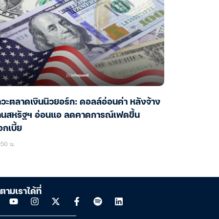
วะตลาดเงินนิวยอร์ก: ดอลล์อ่อนค่า หลังจ้าง
านสหรัฐฯ อ่อนแอ ลดคาดการณ์เฟดขึ้น
กเบี้ย
:50 น.
ตามเราได้ที่