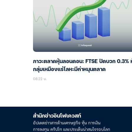
ภาวะตลาดหุ้นลอนดอน: FTSE ปิดบวก 0.3% หุ
กลุ่มเหมืองแร่โลหะมีค่าหนุนตลาด
08:22 น.
สำนักข่าวอินโฟเควสท์
อัปเดตข่าวสารด้านเศรษฐกิจ หุ้น การเงิน
การลงทุน คริปโท และประเด็นน่าสนใจรอบโลก