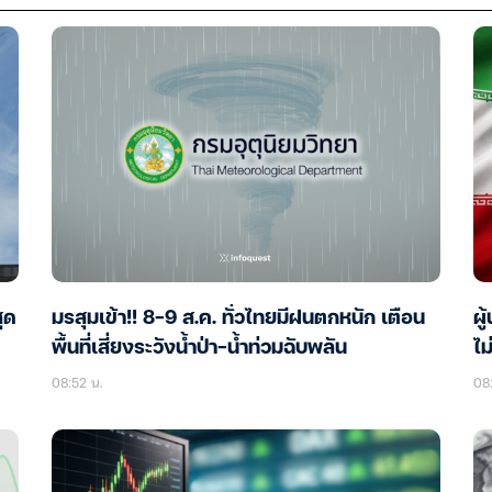
ุด
มรสุมเข้า!! 8-9 ส.ค. ทั่วไทยมีฝนตกหนัก เตือน
ผู
พื้นที่เสี่ยงระวังน้ำป่า-น้ำท่วมฉับพลัน
ไม
08:52 น.
08: