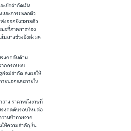
ะข้อจำกัดเชิง
างและการชะลอตัว
ส่งออกยังขยายตัว
 ขณะที่ภาคการท่อง
วนในบางช่วงยังส่งผล
้แรงกดดันด้าน
กัดจากกรอบงบ
จมีจำกัด ส่งผลให้
ั้งภายนอกและภายใน
ลาง ราคาพลังงานที่
างแรงกดดันรอบใหม่ต่อ
งความท้าทายจาก
คงให้ความสำคัญใน