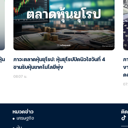
้น
ภาวะตลาดหุ้นยุโรป: หุ้นยุโรปปิดนิวไฮวันที่ 4
ภา
ขานรับหุ้นเทคโนโลยีพุ่ง
ง
ดอ
08:07 น.
07
หมวดข่าว
ติด
เศรษฐกิจ