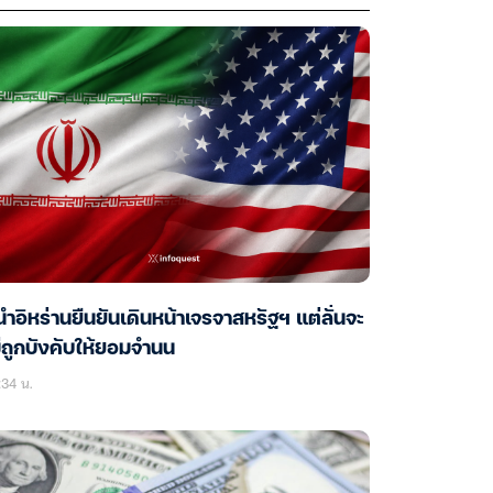
้นำอิหร่านยืนยันเดินหน้าเจรจาสหรัฐฯ แต่ลั่นจะ
่ถูกบังคับให้ยอมจำนน
34 น.