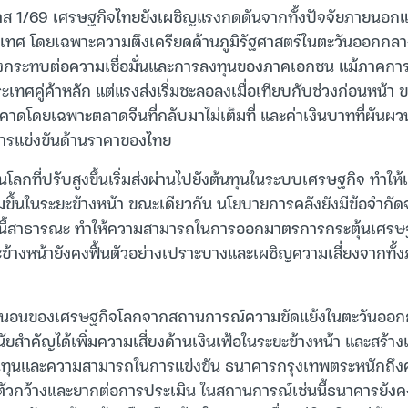
าส 1/69 เศรษฐกิจไทยยังเผชิญแรงกดดันจากทั้งปัจจัยภายนอกแล
เทศ โดยเฉพาะความตึงเครียดด้านภูมิรัฐศาสตร์ในตะวันออกกล
่งกระทบต่อความเชื่อมั่นและการลงทุนของภาคเอกชน แม้ภาคการ
เทศคู่ค้าหลัก แต่แรงส่งเริ่มชะลอลงเมื่อเทียบกับช่วงก่อนหน้า
กว่าคาดโดยเฉพาะตลาดจีนที่กลับมาไม่เต็มที่ และค่าเงินบาทที่ผันผ
รแข่งขันด้านราคาของไทย
นโลกที่ปรับสูงขึ้นเริ่มส่งผ่านไปยังต้นทุนในระบบเศรษฐกิจ ทำให
พิ่มขึ้นในระยะข้างหน้า ขณะเดียวกัน นโยบายการคลังยังมีข้อจำ
้สาธารณะ ทำให้ความสามารถในการออกมาตรการกระตุ้นเศรษฐกิ
ข้างหน้ายังคงฟื้นตัวอย่างเปราะบางและเผชิญความเสี่ยงจากท
่นอนของเศรษฐกิจโลกจากสถานการณ์ความขัดแย้งในตะวันออกก
มีนัยสำคัญได้เพิ่มความเสี่ยงด้านเงินเฟ้อในระยะข้างหน้า และสร้
นต้นทุนและความสามารถในการแข่งขัน ธนาคารกรุงเทพตระหนักถึ
ยตัวกว้างและยากต่อการประเมิน ในสถานการณ์เช่นนี้ธนาคารยัง