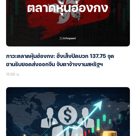
ภาวะตลาดหุ้นฮ่องกง: ฮั่งเส็งปิดบวก 137.75 จุด
ขานรับยอดส่งออกจีน จับตาจ้างงานสหรัฐฯ
15:59 น.