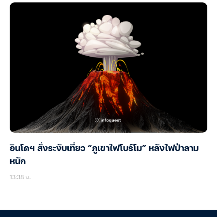
อินโดฯ สั่งระงับเที่ยว “ภูเขาไฟโบร์โม” หลังไฟป่าลาม
หนัก
13:38 น.