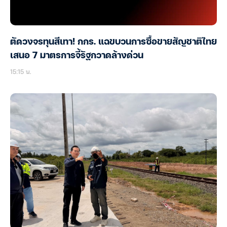
ตัดวงจรทุนสีเทา! กกร. แฉขบวนการซื้อขายสัญชาติไทย
เสนอ 7 มาตรการจี้รัฐกวาดล้างด่วน
15:15 น.