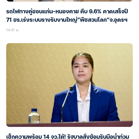
รถไฟทางคู่ขอนแก่น-หนองคาย คืบ 9.6% คาดเสร็จปี
71 ขร.เร่งระบบรางรับงานใหญ่”พืชสวนโลก”จ.อุดรฯ
14:41 น.
เช็กความพร้อม 14 จว.ใต้! รัฐบาลสั่งซ้อมรับมือน้ำท่วม