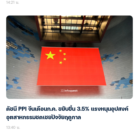
14:21 น.
ดัชนี PPI จีนเดือนก.ค. ขยับขึ้น 3.5% แรงหนุนอุปสงค์
อุตสาหกรรมชดเชยปัจจัยฤดูกาล
13:40 น.