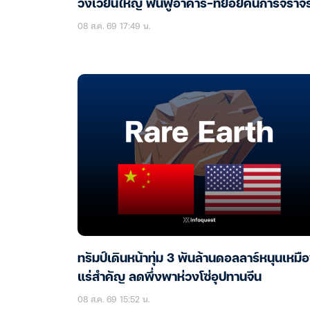
วงเวียนใหญ่ ฟื้นฟูอาคาร-ทยอยคืนการจราจ
08 ส.ค. 69 17:49 น.
ทรัมป์เดินหน้าทุ่ม 3 พันล้านดอลลาร์หนุนเหมื
แร่สำคัญ ลดพึ่งพาห่วงโซ่อุปทานจีน
08 ส.ค. 69 15:52 น.