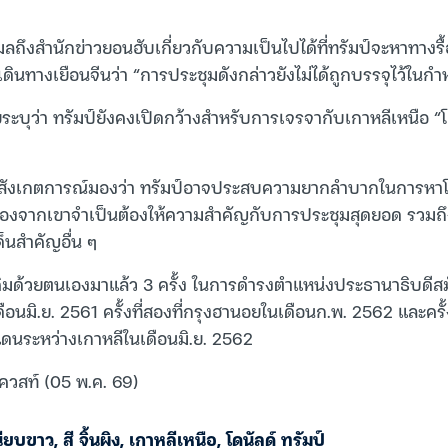
ีเมลถึงสำนักข่าวยอนฮับเกี่ยวกับความเป็นไปได้ที่ทรัมป์จะหาทางรื
เดินทางเยือนจีนว่า “การประชุมดังกล่าวยังไม่ได้ถูกบรรจุไว้ใน
คยระบุว่า ทรัมป์ยังคงเปิดกว้างสำหรับการเจรจากับเกาหลีเหนือ 
าผู้สังเกตการณ์มองว่า ทรัมป์อาจประสบความยากลำบากในการห
นื่องจากเขาจำเป็นต้องให้ความสำคัญกับการประชุมสุดยอด รวมถ
็นสำคัญอื่น ๆ
มด้วยตนเองมาแล้ว 3 ครั้ง ในการดำรงตำแหน่งประธานาธิบดีสม
เดือนมิ.ย. 2561 ครั้งที่สองที่กรุงฮานอยในเดือนก.พ. 2562 และครั้ง
นระหว่างเกาหลีในเดือนมิ.ย. 2562
เควสท์ (05 พ.ค. 69)
นียบขาว
,
สี จิ้นผิง
,
เกาหลีเหนือ
,
โดนัลด์ ทรัมป์