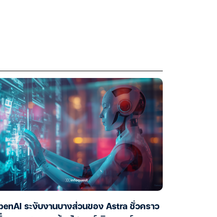
enAI ระงับงานบางส่วนของ Astra ชั่วคราว