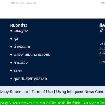
08 ส.ค. 69 15:29 น.
08 
หมวดข่าว
ติด
เศรษฐกิจ
หุ้น
บริษ
ต่างประเทศ
888
ลุม
พลังงานและความยั่งยืน
เลข
การเมือง
ธุรกิจ
ภูมิทัศน์สื่อไทยปีล่าสุด
ivacy Statement
|
Term of Use
|
Using Infoquest News Cont
ht © 2026 Dataxet Limited (บริษัท ดาต้าเซ็ต จำกัด). All Rights R