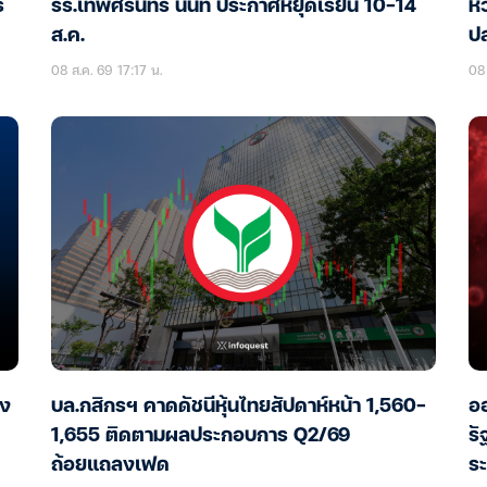
ร
รร.เทพศิรินทร์ นนท์ ประกาศหยุดเรียน 10-14
หว
ส.ค.
ป
08 ส.ค. 69 17:17 น.
08 
อง
บล.กสิกรฯ คาดดัชนีหุ้นไทยสัปดาห์หน้า 1,560-
ออ
1,655 ติดตามผลประกอบการ Q2/69
รั
ถ้อยแถลงเฟด
ร