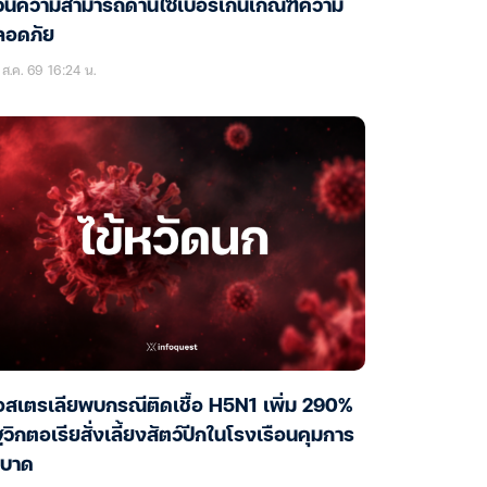
ั่นความสามารถด้านไซเบอร์เกินเกณฑ์ความ
ลอดภัย
ส.ค. 69 16:24 น.
สเตรเลียพบกรณีติดเชื้อ H5N1 เพิ่ม 290%
ฐวิกตอเรียสั่งเลี้ยงสัตว์ปีกในโรงเรือนคุมการ
ะบาด