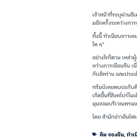
เจ้าหน้าที่ระบุผ่านอ
มอีกครั้งระหว่างการ
ทั้งนี้ ทำเนียบขาวเ
ใด ๆ”
อย่างไรก็ตาม เหล่
หว่างการเยือนจีน เ
กับอิหร่าน และประเด
ทรัมป์เคยพบปะกับคิ
เกิดขึ้นที่สิงคโปร์ใน
มุนจอมบริเวณพรมแด
โดย สำนักข่าวอินโฟ
คิม จองอึน
,
ทำเ