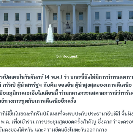
าวเปิดเผยในวันจันทร์ (4 พ.ค.) ว่า ขณะนี้ยังไม่มีการกำหนดตา
 ทรัมป์ ผู้นำสหรัฐฯ กับคิม จองอึน ผู้นำสูงสุดของเกาหลีเหนือ 
ือนภูมิภาคเอเชียในเดือนนี้ ท่ามกลางกระแสคาดการณ์ว่าทรั
นธ์ทางการทูตกับเกาหลีเหนืออีกครั้ง
ที่มีขึ้นในขณะที่ทรัมป์มีแผนที่จะพบปะกับประธานาธิบดีสี จิ้นผ
-15 พ.ค. เพื่อเข้าร่วมการประชุมสุดยอดครั้งสำคัญ ซึ่งคาดว่าจะค
มั่นคงของไต้หวัน และความขัดแย้งในตะวันออกกลาง