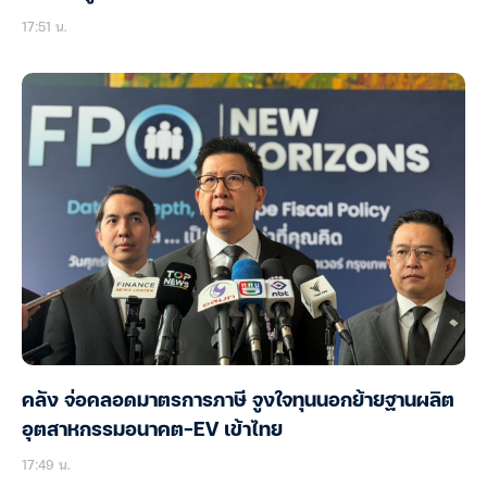
17:51 น.
คลัง จ่อคลอดมาตรการภาษี จูงใจทุนนอกย้ายฐานผลิต
อุตสาหกรรมอนาคต-EV เข้าไทย
17:49 น.