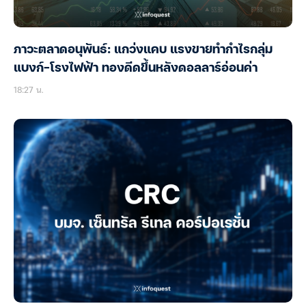
ภาวะตลาดอนุพันธ์: แกว่งแคบ แรงขายทำกำไรกลุ่ม
แบงก์-โรงไฟฟ้า ทองดีดขึ้นหลังดอลลาร์อ่อนค่า
18:27 น.