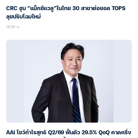
CRC ฮุบ “แม็กซ์แวลู”ในไทย 30 สาขาต่อยอด TOPS
ลุยปรับโฉมใหม่
18:26 น.
AAI โชว์กำไรสุทธิ Q2/69 ฟื้นตัว 29.5% QoQ คาดครึ่ง