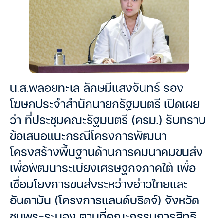
น.ส.พลอยทะเล ลักษมีแสงจันทร์ รอง
โฆษกประจำสำนักนายกรัฐมนตรี เปิดเผย
ว่า ที่ประชุมคณะรัฐมนตรี (ครม.) รับทราบ
ข้อเสนอแนะกรณีโครงการพัฒนา
โครงสร้างพื้นฐานด้านการคมนาคมขนส่ง
เพื่อพัฒนาระเบียงเศรษฐกิจภาคใต้ เพื่อ
เชื่อมโยงการขนส่งระหว่างอ่าวไทยและ
อันดามัน (โครงการแลนด์บริดจ์) จังหวัด
ชุมพร-ระนอง ตามที่คณะกรรมการสิทธิ