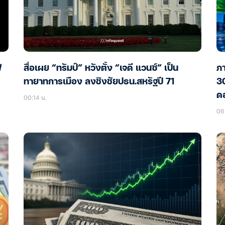
ฟ
สื่อเผย “ทรัมป์” หวังตั้ง “เจดี แวนซ์” เป็น
ภา
ทายาทการเมือง ลงชิงชัยปธน.สหรัฐปี 71
30
ดอ
00:14 น.
06 