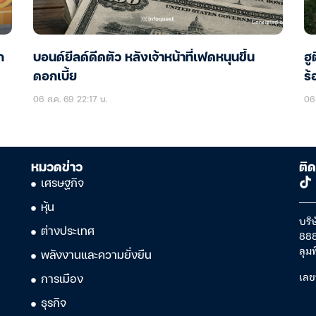
ก
บอนด์ยีลด์ดีดตัว หลังเจ้าหน้าที่เฟดหนุนขึ้น
ฮู
ดอกเบี้ย
ร้
06 ส.ค. 69 22:17 น.
06 
หมวดข่าว
ติด
เศรษฐกิจ
หุ้น
บริษ
ต่างประเทศ
888
ลุม
พลังงานและความยั่งยืน
เลข
การเมือง
ธุรกิจ