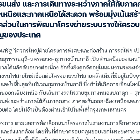
ขนส่ง และการเดินทางระหว่างภาคใต้กับภาค
เหนือและภาคเหนือได้สะดวก พร้อมมุ่งเน้นสร้
คส่วนในการพัฒนาโครงข่ายระบบรางให้ครอบคล
ัญของประเทศ
เสริฐ วิศวกรใหญ่ฝ่ายโครงการพิเศษและก่อสร้าง การรถไฟฯ เปิ
ายสุพรรณบุรี-นครหลวง-ชุมทางบ้านภาชี เป็นส่วนหนึ่งของแผน
าลได้ผลักดันอย่างต่อเนื่อง อีกทั้งยังถูกจัดอยู่ในแผนงานระยะเร
ถไฟสายใหม่เชื่อมต่อโครงข่ายรถไฟสายหลักเดิมที่มีอยู่ในปัจจุบ
ละไปสิ้นสุดที่บริเวณชุมทางบ้านภาชี ซึ่งทำให้เกิดการเชื่อมโ
นออกเฉียงเหนือ กับเส้นทางรถไฟสายชุมทางหนองปลาดุก – สุพร
นส่งระหว่างภาคใต้กับภาคกลาง ภาคตะวันออกเฉียงเหนือและภ
อยต่อ โดยไม่จำเป็นต้องผ่านเข้าไปในพื้นที่กรุงเทพมหานคร
าโครงการ ตามผลการคัดเลือกแนวโครงการในรายงานการศึกษาคว
 และสิ่งแวดล้อม โดยพื้นที่ศึกษาครอบคลุมขอบเขตในระยะทาง 
ครงการในพื้นที่จังหวัดสุพรรณบุรี จังหวัดอ่างทอง และจังหวัด