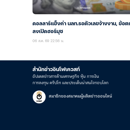
ดอลลาร์แข็งค่า นลท.รอตัวเลขจ้างงาน, ข้อต
ลงเปิดฮอร์มุซ
06 ส.ค. 69 22:56 น.
สำนักข่าวอินโฟเควสท์
อัปเดตข่าวสารด้านเศรษฐกิจ หุ้น การเงิน
การลงทุน คริปโท และประเด็นน่าสนใจรอบโลก
สมาชิกของสมาคมผู้ผลิตข่าวออนไลน์