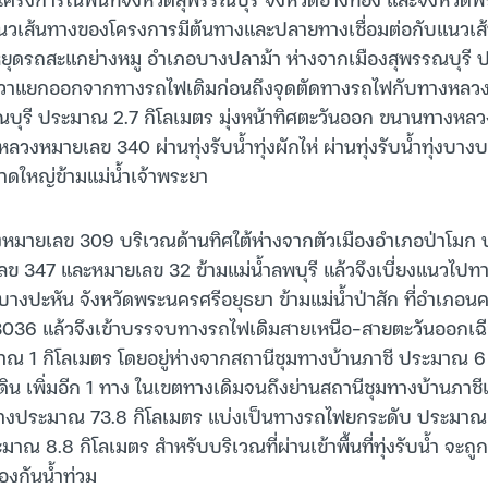
แนวเส้นทางของโครงการมีต้นทางและปลายทางเชื่อมต่อกับแนวเส
หยุดรถสะแกย่างหมู อำเภอบางปลาม้า ห่างจากเมืองสุพรรณบุรี
งขวาแยกออกจากทางรถไฟเดิมก่อนถึงจุดตัดทางรถไฟกับทางหลว
รณบุรี ประมาณ 2.7 กิโลเมตร มุ่งหน้าทิศตะวันออก ขนานทางหล
หลวงหมายเลข 340 ผ่านทุ่งรับน้ำทุ่งผักไห่ ผ่านทุ่งรับน้ำทุ่งบาง
นาดใหญ่ข้ามแม่น้ำเจ้าพระยา
งหมายเลข 309 บริเวณด้านทิศใต้ห่างจากตัวเมืองอำเภอป่าโมก
 347 และหมายเลข 32 ข้ามแม่น้ำลพบุรี แล้วจึงเบี่ยงแนวไปท
างปะหัน จังหวัดพระนครศรีอยุธยา ข้ามแม่น้ำป่าสัก ที่อำเภอ
36 แล้วจึงเข้าบรรจบทางรถไฟเดิมสายเหนือ-สายตะวันออกเฉีย
ณ 1 กิโลเมตร โดยอยู่ห่างจากสถานีชุมทางบ้านภาชี ประมาณ 6 
บดิน เพิ่มอีก 1 ทาง ในเขตทางเดิมจนถึงย่านสถานีชุมทางบ้านภาชีเป
งประมาณ 73.8 กิโลเมตร แบ่งเป็นทางรถไฟยกระดับ ประมาณ 
าณ 8.8 กิโลเมตร สำหรับบริเวณที่ผ่านเข้าพื้นที่ทุ่งรับน้ำ จะ
องกันน้ำท่วม