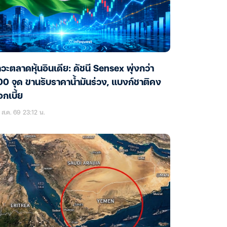
วะตลาดหุ้นอินเดีย: ดัชนี Sensex พุ่งกว่า
0 จุด ขานรับราคาน้ำมันร่วง, แบงก์ชาติคง
กเบี้ย
ส.ค. 69 23:12 น.