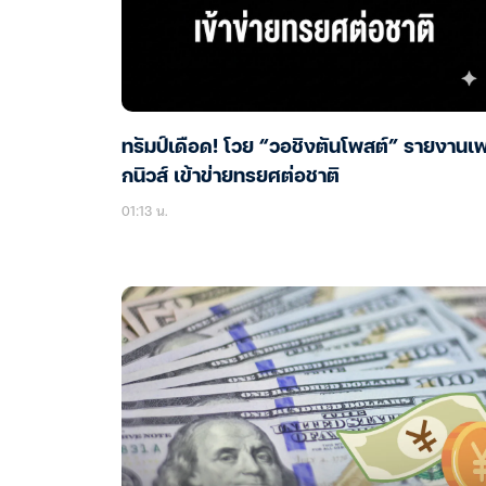
ทรัมป์เดือด! โวย “วอชิงตันโพสต์” รายงานเ
กนิวส์ เข้าข่ายทรยศต่อชาติ
01:13 น.