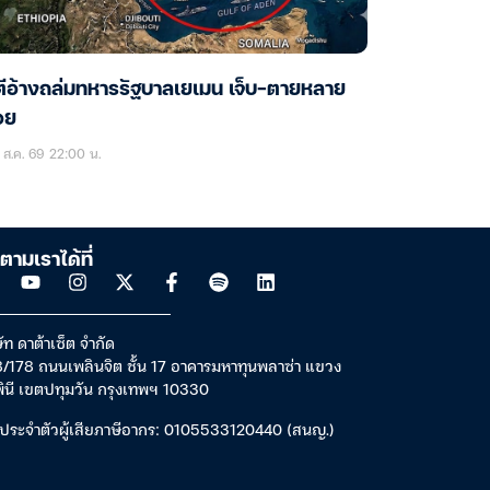
ตีอ้างถล่มทหารรัฐบาลเยเมน เจ็บ-ตายหลาย
อย
ส.ค. 69 22:00 น.
ตามเราได้ที่
ัท ดาต้าเซ็ต จำกัด
/178 ถนนเพลินจิต ชั้น 17 อาคารมหาทุนพลาซ่า แขวง
พินี เขตปทุมวัน กรุงเทพฯ 10330
ประจำตัวผู้เสียภาษีอากร: 0105533120440 (สนญ.)