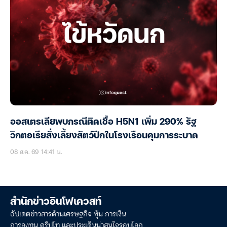
ออสเตรเลียพบกรณีติดเชื้อ H5N1 เพิ่ม 290% รัฐ
วิกตอเรียสั่งเลี้ยงสัตว์ปีกในโรงเรือนคุมการระบาด
08 ส.ค. 69 14:41 น.
สำนักข่าวอินโฟเควสท์
อัปเดตข่าวสารด้านเศรษฐกิจ หุ้น การเงิน
การลงทุน คริปโท และประเด็นน่าสนใจรอบโลก