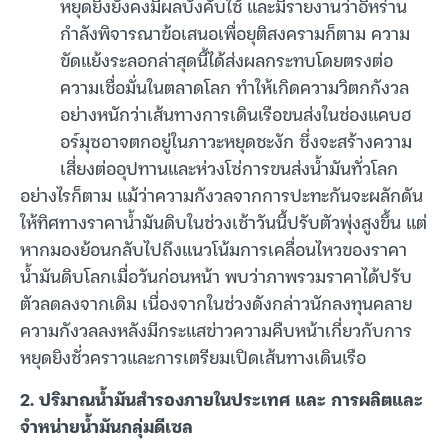
หยุดยิงยังคงมีผลบังคับใช้ และมีรายงานว่าอิหร่าน
กำลังพิจารณาข้อเสนอเพื่อยุติสงครามก็ตาม ความ
ขัดแย้งระลอกล่าสุดนี้ได้ส่งผลกระทบโดยตรงต่อ
ความเชื่อมั่นในตลาดโลก ทำให้เกิดความวิตกกังวล
อย่างหนักว่าเส้นทางการเดินเรือขนส่งในช่องแคบฮ
อร์มุซอาจตกอยู่ในภาวะหยุดชะงัก ซึ่งจะสร้างความ
เสี่ยงต่ออุปทานและห่วงโซ่การขนส่งน้ำมันทั่วโลก
อย่างไรก็ตาม แม้ว่าความกังวลจากการปะทะกันจะผลักดัน
ให้ทิศทางราคาน้ำมันดิบในช่วงเช้าวันนี้ปรับตัวพุ่งสูงขึ้น แต่
หากมองย้อนกลับไปถึงแนวโน้มการเคลื่อนไหวของราคา
น้ำมันดิบโลกเมื่อวันก่อนหน้า พบว่าภาพรวมราคาได้ปรับ
ตัวลดลงจากเดิม เนื่องจากในช่วงดังกล่าวนักลงทุนคลาย
ความกังวลลงหลังมีกระแสข่าวความคืบหน้าเกี่ยวกับการ
หยุดยิงชั่วคราวและการเตรียมเปิดเส้นทางเดินเรือ
2. ปริมาณน้ำมันสำรองภายในประเทศ และ การผลิตและ
จำหน่ายน้ำมันกลุ่มดีเซล