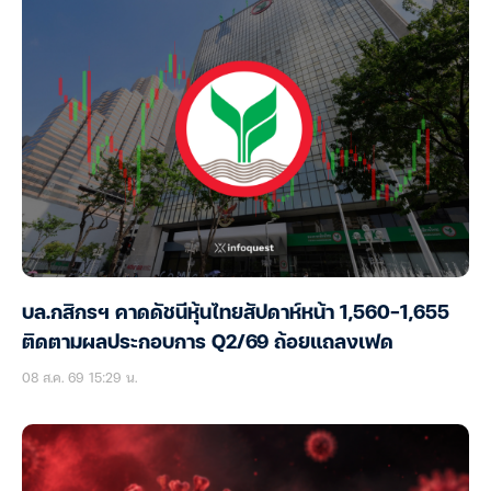
บล.กสิกรฯ คาดดัชนีหุ้นไทยสัปดาห์หน้า 1,560-1,655
ติดตามผลประกอบการ Q2/69 ถ้อยแถลงเฟด
08 ส.ค. 69 15:29 น.