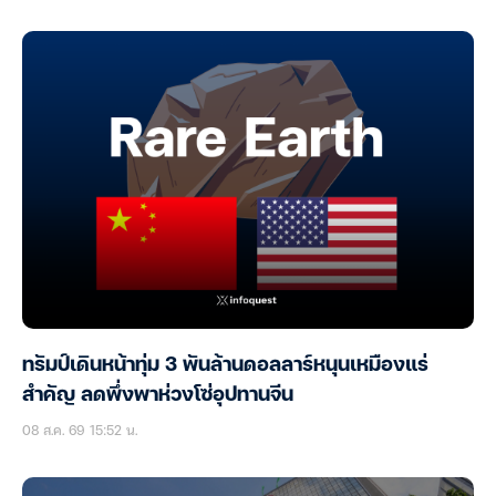
ทรัมป์เดินหน้าทุ่ม 3 พันล้านดอลลาร์หนุนเหมืองแร่
สำคัญ ลดพึ่งพาห่วงโซ่อุปทานจีน
08 ส.ค. 69 15:52 น.