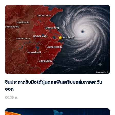
จีนประกาศรับมือไต้ฝุ่นดอลฟินเตรียมถล่มภาคตะวัน
ออก
00:39 น.