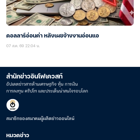
ดอลลาร์อ่อนค่า หลังเผยจ้างงานอ่อนแอ
07 ส.ค. 69 22:04 น.
สำนักข่าวอินโฟเควสท์
อัปเดตข่าวสารด้านเศรษฐกิจ หุ้น การเงิน
การลงทุน คริปโท และประเด็นน่าสนใจรอบโลก
สมาชิกของสมาคมผู้ผลิตข่าวออนไลน์
หมวดข่าว