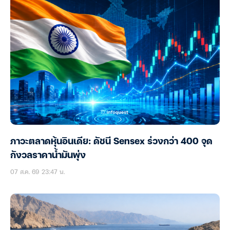
ภาวะตลาดหุ้นอินเดีย: ดัชนี Sensex ร่วงกว่า 400 จุด
กังวลราคาน้ำมันพุ่ง
07 ส.ค. 69 23:47 น.