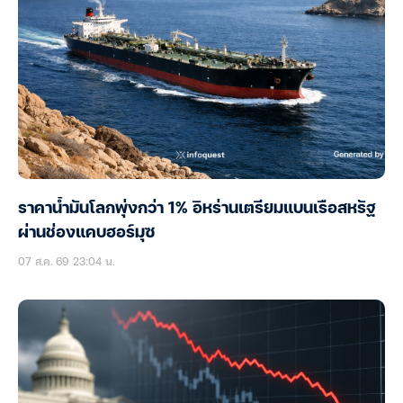
ราคาน้ำมันโลกพุ่งกว่า 1% อิหร่านเตรียมแบนเรือสหรัฐ
ผ่านช่องแคบฮอร์มุซ
07 ส.ค. 69 23:04 น.