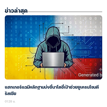
ข่าวล่าสุด
แฮกเกอร์แฉมีหลักฐานบ่งชี้นาโตชี้เป้าช่วยยูเครนโจมตี
รัสเซีย
01:28 น.